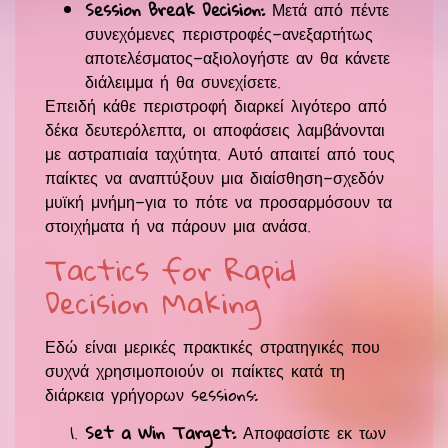
Session Break Decision:
Μετά από πέντε
συνεχόμενες περιστροφές—ανεξαρτήτως
αποτελέσματος—αξιολογήστε αν θα κάνετε
διάλειμμα ή θα συνεχίσετε.
Επειδή κάθε περιστροφή διαρκεί λιγότερο από
δέκα δευτερόλεπτα, οι αποφάσεις λαμβάνονται
με αστραπιαία ταχύτητα. Αυτό απαιτεί από τους
παίκτες να αναπτύξουν μια διαίσθηση—σχεδόν
μυϊκή μνήμη—για το πότε να προσαρμόσουν τα
στοιχήματα ή να πάρουν μια ανάσα.
Tactics for Rapid
Decision Making
Εδώ είναι μερικές πρακτικές στρατηγικές που
συχνά χρησιμοποιούν οι παίκτες κατά τη
διάρκεια γρήγορων sessions:
Set a Win Target:
Αποφασίστε εκ των