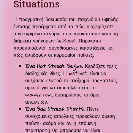
Situations
Η πραγματική δοκιμασία του παιχνιδιού υψηλής
έντασης προέρχεται από το πώς διαχειρίζεστε
συγκεκριμένα σενάρια που προκύπτουν κατά τη
διάρκεια γρήγορων sessions. Παρακάτω
παρουσιάζονται συνηθισμένες καταστάσεις και
πώς αντιδρούν οι κορυφαίοι παίκτες:
Ένα Hot Streak Begins:
Κερδίζετε τρεις
διαδοχικές νίκες. Η instinct είναι να
αυξήσετε ελαφρά το στοίχημά σας—απλώς
αρκετά για να εκμεταλλευτείτε το
momentum, διατηρώντας το όριο
απωλειών.
Ένα Bad Streak Starts:
Πέντε
συνεχόμενες απώλειες προκαλούν άμεση
παύση· ακόμα και αν η επόμενη
περιστροφή θα μπορούσε να είναι