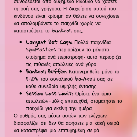
συνοδεύεται από αυξημένο κίνδυνο να χάσετε
τη ροή σας γρήγορα. Η διαχείριση αυτού του
κινδύνου είναι κρίσιμη αν θέλετε να συνεχίσετε
να απολαμβάνετε το παιχνίδι χωρίς να
καταστρέψετε το bankroll σας.
Largest Bet Caps:
Πολλά παιχνίδια
SpinMasters περιορίζουν το μέγιστο
στοίχημα ανά περιστροφή· αυτό περιορίζει
τις πιθανές απώλειες ανά γύρο.
Bankroll Buffer:
Κατανεμηθείτε μόνο το
5–10% του συνολικού bankroll σας σε
κάθε συνεδρία υψηλής έντασης.
Session Loss Limit:
Ορίστε ένα όριο
απωλειών—μόλις επιτευχθεί, σταματήστε το
παιχνίδι για εκείνη την ημέρα.
Ο ρυθμός σας μέσω αυτών των ελέγχων
διασφαλίζει ότι δεν θα αφήσετε μια κακή σειρά
να καταστρέψει μια επιτυχημένη σειρά