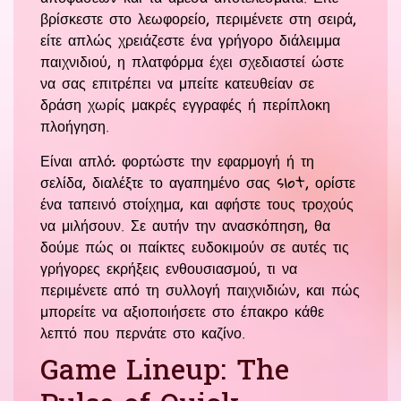
βρίσκεστε στο λεωφορείο, περιμένετε στη σειρά,
είτε απλώς χρειάζεστε ένα γρήγορο διάλειμμα
παιχνιδιού, η πλατφόρμα έχει σχεδιαστεί ώστε
να σας επιτρέπει να μπείτε κατευθείαν σε
δράση χωρίς μακρές εγγραφές ή περίπλοκη
πλοήγηση.
Είναι απλό: φορτώστε την εφαρμογή ή τη
σελίδα, διαλέξτε το αγαπημένο σας slot, ορίστε
ένα ταπεινό στοίχημα, και αφήστε τους τροχούς
να μιλήσουν. Σε αυτήν την ανασκόπηση, θα
δούμε πώς οι παίκτες ευδοκιμούν σε αυτές τις
γρήγορες εκρήξεις ενθουσιασμού, τι να
περιμένετε από τη συλλογή παιχνιδιών, και πώς
μπορείτε να αξιοποιήσετε στο έπακρο κάθε
λεπτό που περνάτε στο καζίνο.
Game Lineup: The