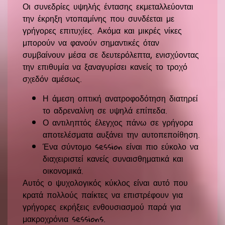
Οι συνεδρίες υψηλής έντασης εκμεταλλεύονται
την έκρηξη ντοπαμίνης που συνδέεται με
γρήγορες επιτυχίες. Ακόμα και μικρές νίκες
μπορούν να φανούν σημαντικές όταν
συμβαίνουν μέσα σε δευτερόλεπτα, ενισχύοντας
την επιθυμία να ξαναγυρίσει κανείς το τροχό
σχεδόν αμέσως.
Η άμεση οπτική ανατροφοδότηση διατηρεί
το αδρεναλίνη σε υψηλά επίπεδα.
Ο αντιληπτός έλεγχος πάνω σε γρήγορα
αποτελέσματα αυξάνει την αυτοπεποίθηση.
Ένα σύντομο session είναι πιο εύκολο να
διαχειριστεί κανείς συναισθηματικά και
οικονομικά.
Αυτός ο ψυχολογικός κύκλος είναι αυτό που
κρατά πολλούς παίκτες να επιστρέφουν για
γρήγορες εκρήξεις ενθουσιασμού παρά για
μακροχρόνια sessions.