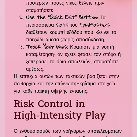
προτέρων πόσες νίκες θέλετε πριν
σταματήσετε.
Use the “Quick Exit” Button:
Τα
περισσότερα slots του SpinMasters
διαθέτουν κουμπί εξόδου που κλείνει το
παιχνίδι άμεσα χωρίς αποσύνδεση.
Track Your Wins:
Κρατήστε μια νοητή
καταμέτρηση· αν έχετε φτάσει τον στόχο ή
ξεπεράσει το όριο απωλειών, σταματήστε
αμέσως.
Η επιτυχία αυτών των τακτικών βασίζεται στην
πειθαρχία και την επίγνωση—κρίσιμα στοιχεία
για κάθε παίκτη υψηλής έντασης.
Risk Control in
High‑Intensity Play
Ο ενθουσιασμός των γρήγορων αποτελεσμάτων