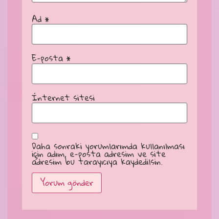
Ad
*
E-posta
*
İnternet sitesi
Daha sonraki yorumlarımda kullanılması
için adım, e-posta adresim ve site
adresim bu tarayıcıya kaydedilsin.
Alternative: