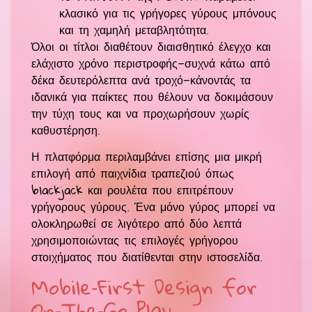
κλασικό για τις γρήγορες γύρους μπόνους
και τη χαμηλή μεταβλητότητα.
Όλοι οι τίτλοι διαθέτουν διαισθητικό έλεγχο και
ελάχιστο χρόνο περιστροφής—συχνά κάτω από
δέκα δευτερόλεπτα ανά τροχό—κάνοντάς τα
ιδανικά για παίκτες που θέλουν να δοκιμάσουν
την τύχη τους και να προχωρήσουν χωρίς
καθυστέρηση.
Η πλατφόρμα περιλαμβάνει επίσης μια μικρή
επιλογή από παιχνίδια τραπεζιού όπως
blackjack και ρουλέτα που επιτρέπουν
γρήγορους γύρους. Ένα μόνο γύρος μπορεί να
ολοκληρωθεί σε λιγότερο από δύο λεπτά
χρησιμοποιώντας τις επιλογές γρήγορου
στοιχήματος που διατίθενται στην ιστοσελίδα.
Mobile‑First Design for
On‑The‑Go Play