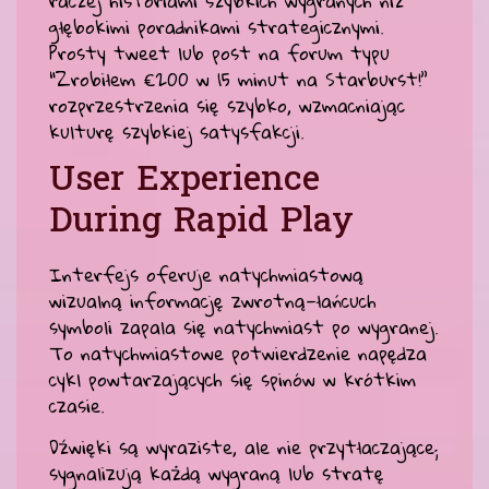
raczej historiami szybkich wygranych niż
głębokimi poradnikami strategicznymi.
Prosty tweet lub post na forum typu
“Zrobiłem €200 w 15 minut na Starburst!”
rozprzestrzenia się szybko, wzmacniając
kulturę szybkiej satysfakcji.
User Experience
During Rapid Play
Interfejs oferuje natychmiastową
wizualną informację zwrotną—łańcuch
symboli zapala się natychmiast po wygranej.
To natychmiastowe potwierdzenie napędza
cykl powtarzających się spinów w krótkim
czasie.
Dźwięki są wyraziste, ale nie przytłaczające;
sygnalizują każdą wygraną lub stratę