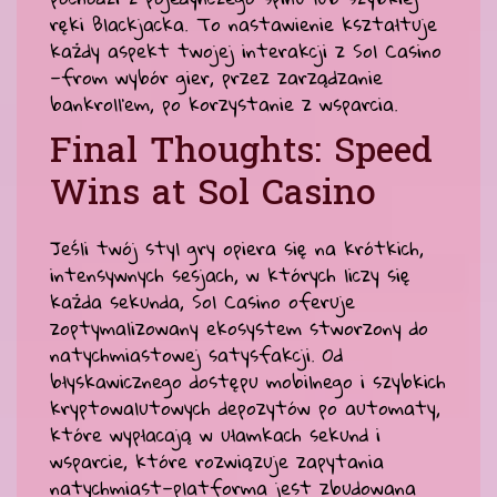
ręki Blackjacka. To nastawienie kształtuje
każdy aspekt twojej interakcji z Sol Casino
—from wybór gier, przez zarządzanie
bankroll’em, po korzystanie z wsparcia.
Final Thoughts: Speed
Wins at Sol Casino
Jeśli twój styl gry opiera się na krótkich,
intensywnych sesjach, w których liczy się
każda sekunda, Sol Casino oferuje
zoptymalizowany ekosystem stworzony do
natychmiastowej satysfakcji. Od
błyskawicznego dostępu mobilnego i szybkich
kryptowalutowych depozytów po automaty,
które wypłacają w ułamkach sekund i
wsparcie, które rozwiązuje zapytania
natychmiast—platforma jest zbudowana