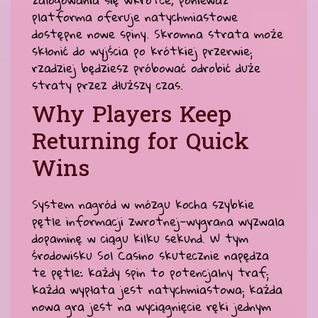
platforma oferuje natychmiastowe
dostępne nowe spiny. Skromna strata może
skłonić do wyjścia po krótkiej przerwie;
rzadziej będziesz próbować odrobić duże
straty przez dłuższy czas.
Why Players Keep
Returning for Quick
Wins
System nagród w mózgu kocha szybkie
pętle informacji zwrotnej—wygrana wyzwala
dopaminę w ciągu kilku sekund. W tym
środowisku Sol Casino skutecznie napędza
te pętle: każdy spin to potencjalny traf;
każda wypłata jest natychmiastowa; każda
nowa gra jest na wyciągnięcie ręki jednym