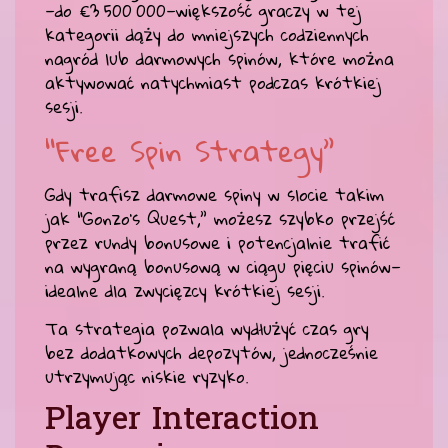
—do €3 500 000—większość graczy w tej
kategorii dąży do mniejszych codziennych
nagród lub darmowych spinów, które można
aktywować natychmiast podczas krótkiej
sesji.
“Free Spin Strategy”
Gdy trafisz darmowe spiny w slocie takim
jak “Gonzo’s Quest,” możesz szybko przejść
przez rundy bonusowe i potencjalnie trafić
na wygraną bonusową w ciągu pięciu spinów—
idealne dla zwycięzcy krótkiej sesji.
Ta strategia pozwala wydłużyć czas gry
bez dodatkowych depozytów, jednocześnie
utrzymując niskie ryzyko.
Player Interaction