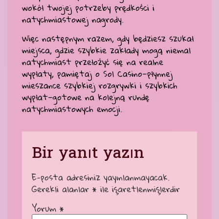
wokół twojej potrzeby prędkości i
natychmiastowej nagrody.
Więc następnym razem, gdy będziesz szukał
miejsca, gdzie szybkie zakłady mogą niemal
natychmiast przełożyć się na realne
wypłaty, pamiętaj o Sol Casino—płynnej
mieszance szybkiej rozgrywki i szybkich
wypłat—gotowe na kolejną rundę
natychmiastowych emocji.
Bir yanıt yazın
E-posta adresiniz yayınlanmayacak.
Gerekli alanlar
*
ile işaretlenmişlerdir
Yorum
*