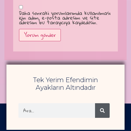
Daha sonraki yorumlarımda kullanılması
için adım, e-posta adresim ve site
adresim bu tarayıcıya kaydedilsin.
Alternative:
Tek Yerim Efendimin
Ayakların Altındadır