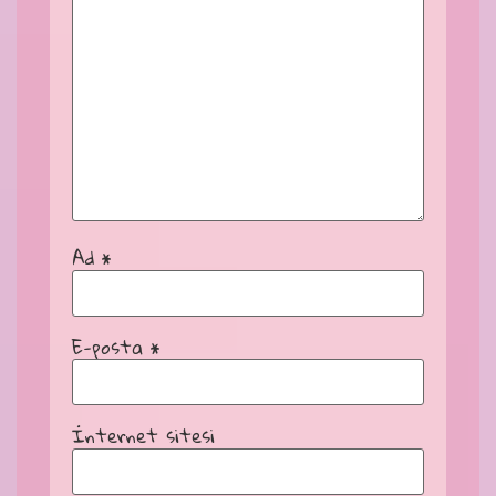
Ad
*
E-posta
*
İnternet sitesi