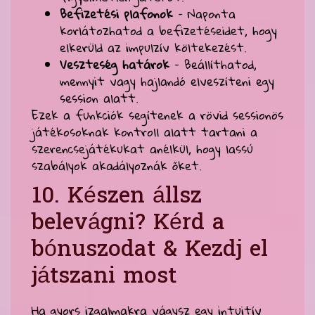
Befizetési plafonok
– Naponta
korlátozhatod a befizetéseidet, hogy
elkerüld az impulzív költekezést.
Veszteség határok
– Beállíthatod,
mennyit vagy hajlandó elveszíteni egy
session alatt.
Ezek a funkciók segítenek a rövid sessionös
játékosoknak kontroll alatt tartani a
szerencsejátékukat anélkül, hogy lassú
szabályok akadályoznák őket.
10. Készen állsz
belevágni? Kérd a
bónuszodat & Kezdj el
játszani most
Ha gyors izgalmakra vágysz egy intuitív