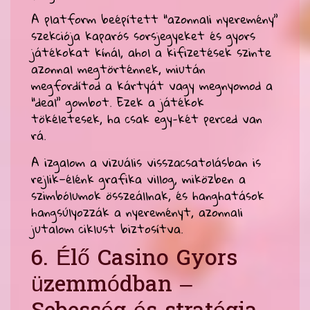
A platform beépített “azonnali nyeremény”
szekciója kaparós sorsjegyeket és gyors
játékokat kínál, ahol a kifizetések szinte
azonnal megtörténnek, miután
megfordítod a kártyát vagy megnyomod a
“deal” gombot. Ezek a játékok
tökéletesek, ha csak egy-két perced van
rá.
A izgalom a vizuális visszacsatolásban is
rejlik—élénk grafika villog, miközben a
szimbólumok összeállnak, és hanghatások
hangsúlyozzák a nyereményt, azonnali
jutalom ciklust biztosítva.
6. Élő Casino Gyors
üzemmódban –