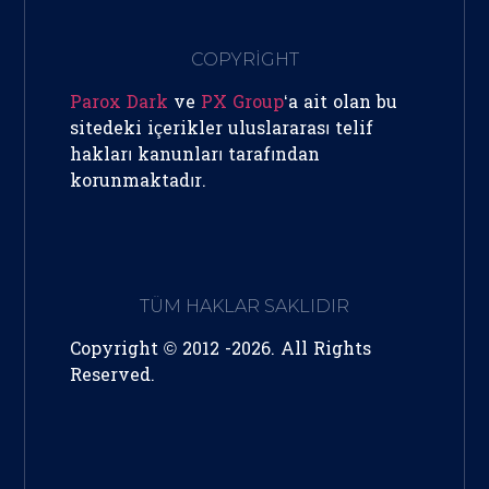
COPYRİGHT
Parox Dark
ve
PX Group
‘a ait olan bu
sitedeki içerikler uluslararası telif
hakları kanunları tarafından
korunmaktadır.
TÜM HAKLAR SAKLIDIR
Copyright © 2012 -2026. All Rights
Reserved.