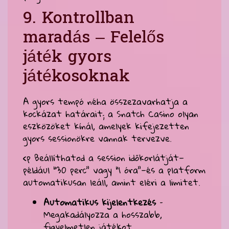
9. Kontrollban
maradás – Felelős
játék gyors
játékosoknak
A gyors tempó néha összezavarhatja a
kockázat határait; a Snatch Casino olyan
eszközöket kínál, amelyek kifejezetten
gyors sessionökre vannak tervezve.
<p Beállíthatod a session időkorlátját—
például “30 perc” vagy “1 óra”—és a platform
automatikusan leáll, amint eléri a limitet.
Automatikus kijelentkezés
–
Megakadályozza a hosszabb,
figyelmetlen játékot.