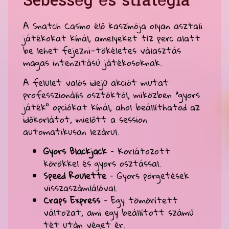
Sebesség és stratégia
A Snatch Casino élő kaszinója olyan asztali
játékokat kínál, amelyeket tíz perc alatt
be lehet fejezni—tökéletes választás
magas intenzitású játékosoknak.
A felület valós idejű akciót mutat
professzionális osztóktól, miközben “gyors
játék” opciókat kínál, ahol beállíthatod az
időkorlátot, mielőtt a session
automatikusan lezárul.
Gyors Blackjack
– Korlátozott
körökkel és gyors osztással.
Speed Roulette
– Gyors pörgetések
visszaszámlálóval.
Craps Express
– Egy tömörített
változat, ami egy beállított számú
tét után véget ér.