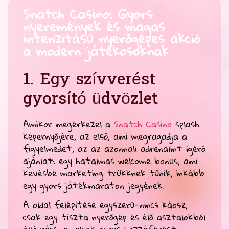
Snatch Casino: Gyors
nyeremények és magas
intenzitású nyerőgépes akció
a modern játékosoknak
1. Egy szívverést
gyorsító üdvözlet
Amikor megérkezel a
Snatch Casino
splash
képernyőjére, az első, ami megragadja a
figyelmedet, az az azonnali adrenalint ígérő
ajánlat: egy hatalmas welcome bonus, ami
kevésbé marketing trükknek tűnik, inkább
egy gyors játékmaraton jegyének.
A oldal felépítése egyszerű—nincs káosz,
csak egy tiszta nyerőgép és élő asztalokból