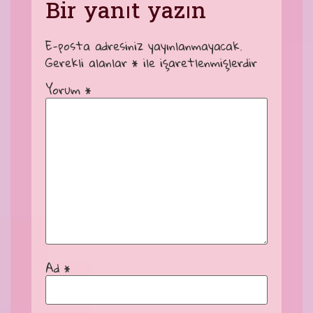
Bir yanıt yazın
E-posta adresiniz yayınlanmayacak.
Gerekli alanlar
*
ile işaretlenmişlerdir
Yorum
*
Ad
*