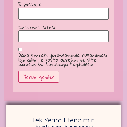
E-posta
*
İnternet sitesi
Daha sonraki yorumlarımda kullanılması
için adım, e-posta adresim ve site
adresim bu tarayıcıya kaydedilsin.
Alternative:
Tek Yerim Efendimin