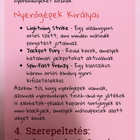
nyereményeket hoznak.
Nyerőgépek Királyai
Lightning Strike
– Egy villámgyors
orsós szett, ami minden második
pörgetést jutalmaz.
Jackpot Fury
– Rövid körök, amelyek
hatalmas jackpotokat aktiválnak.
Spin-Fast Frenzy
– Egy klasszikus
három orsós élmény gyors
kifizetésekkel.
Azokon túl, hogy nyerőgépek vannak,
azonnali nyereményes touch-and-go játékok
is elérhetők—például kaparós sorsjegyek és
mini-blackjack, amelyek másodpercek alatt
véget érnek.
4. Szerepeltetés: