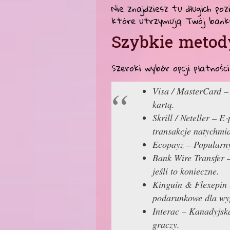
Nie znajdziesz tu długich po
które utrzymują Twój bankro
Szybkie metody
Szeroki wybór opcji płatnośc
Visa / MasterCard –
kartą.
Skrill / Neteller – E‑
transakcje natychmi
Ecopayz – Popularn
Bank Wire Transfer 
jeśli to konieczne.
Kinguin & Flexepin 
podarunkowe dla wy
Interac – Kanadyjsk
graczy.