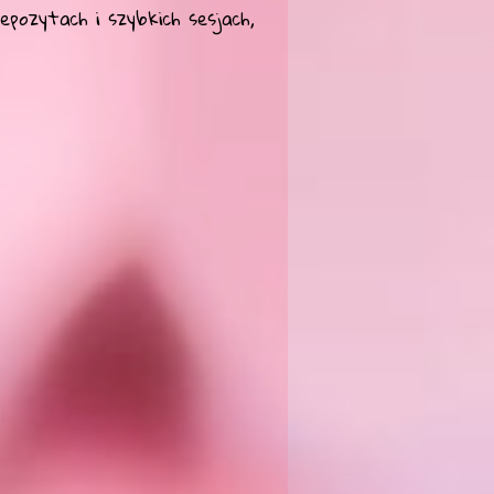
epozytach i szybkich sesjach,