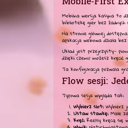
Mobile‑First E
Mobilna wersja kasyna to dz
bibliotekę gier bez żadnych 
Na stronie głównej dostępna 
aplikacja webowa działa bez 
Układ jest przejrzysty— pion
dzięki czemu możesz kręcić g
Ta konfiguracja pozwala gra
Flow sesji: Je
Typowa sesja wygląda tak:
Wybierz slot:
Wybierz je
Ustaw stawkę:
Małe zak
Kręć:
Reelsy kręcą się w
Wynik:
Natychmiastowa 