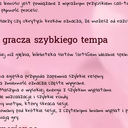
 bonusu jest powiązane z wyraźnym przyciskiem call-to
płynność procesu.
arzy czy ukrytych kroków oznacza, że możesz od razu 
 gracza szybkiego tempa
ziej niż głębia, biblioteka slotów SlotsGem idealnie spełn
a egipska przygoda zapewnia szybkie respiny.
a zmienność oznacza częste wygrane.
Maszyna o wysokiej energii z szybkim wypłatami.
łe wizualizacje i szybkie rundy.
ny motyw, który skraca sesje.
owany pod krótkie sesje, z czytelnymi liniami wypłat i
iają gry.