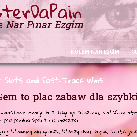
terDaPain
e Nar Pınar Ezgim
KÖLEM NAR EZGIM
G
t Slots and Fast‑Track Wins
sGem to plac zabaw dla szyb
miastowe emocje bez długiego siedzenia, SlotsGem ofe
j przypomina sprint niż maraton.
ojektowany dla graczy, którzy chcą kręcić, trafić jackp