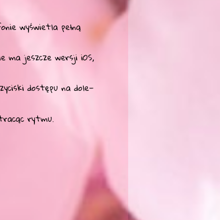
onie wyświetla pełną
e ma jeszcze wersji iOS,
zyciski dostępu na dole—
tracąc rytmu.