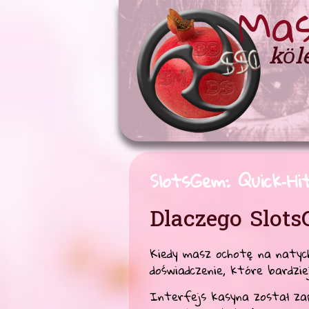
Mas
köl
SlotsGem: Quick‑Hi
Dlaczego Slot
Kiedy masz ochotę na natych
doświadczenie, które bardzie
Interfejs kasyna został zapr