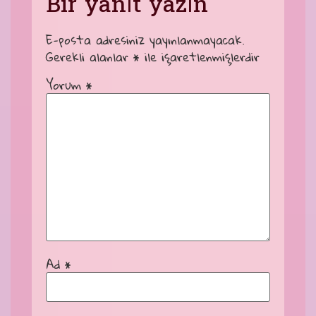
Bir yanıt yazın
E-posta adresiniz yayınlanmayacak.
Gerekli alanlar
*
ile işaretlenmişlerdir
Yorum
*
Ad
*