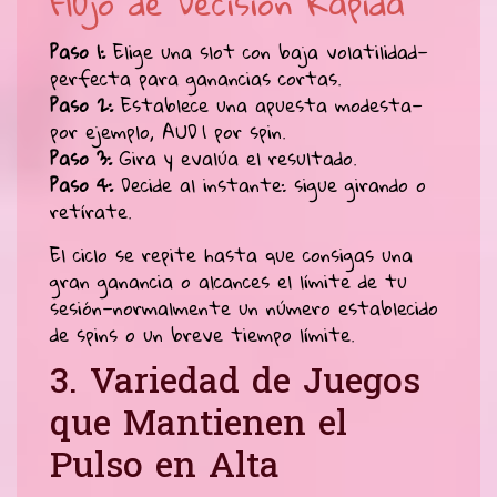
Flujo de Decisión Rápida
Paso 1:
Elige una slot con baja volatilidad—
perfecta para ganancias cortas.
Paso 2:
Establece una apuesta modesta—
por ejemplo, AUD 1 por spin.
Paso 3:
Gira y evalúa el resultado.
Paso 4:
Decide al instante: sigue girando o
retírate.
El ciclo se repite hasta que consigas una
gran ganancia o alcances el límite de tu
sesión—normalmente un número establecido
de spins o un breve tiempo límite.
3. Variedad de Juegos
que Mantienen el
Pulso en Alta