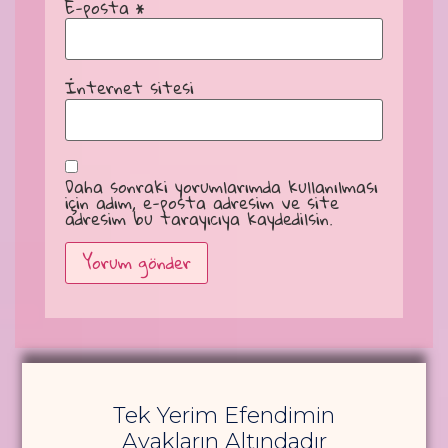
E-posta
*
İnternet sitesi
Daha sonraki yorumlarımda kullanılması
için adım, e-posta adresim ve site
adresim bu tarayıcıya kaydedilsin.
Alternative:
Tek Yerim Efendimin
Ayakların Altındadır