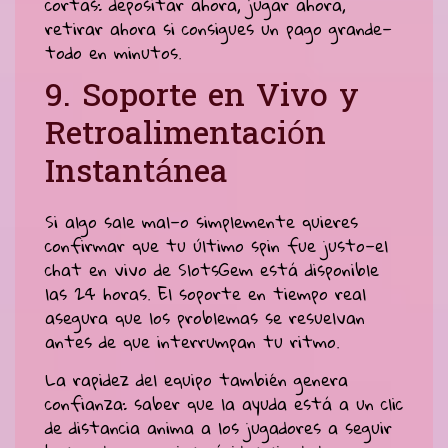
cortas: depositar ahora, jugar ahora,
retirar ahora si consigues un pago grande—
todo en minutos.
9. Soporte en Vivo y
Retroalimentación
Instantánea
Si algo sale mal—o simplemente quieres
confirmar que tu último spin fue justo—el
chat en vivo de SlotsGem está disponible
las 24 horas. El soporte en tiempo real
asegura que los problemas se resuelvan
antes de que interrumpan tu ritmo.
La rapidez del equipo también genera
confianza: saber que la ayuda está a un clic
de distancia anima a los jugadores a seguir