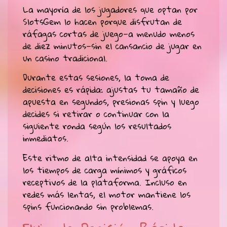
La mayoría de los jugadores que optan por
SlotsGem lo hacen porque disfrutan de
ráfagas cortas de juego—a menudo menos
de diez minutos—sin el cansancio de jugar en
un casino tradicional.
Durante estas sesiones, la toma de
decisiones es rápida: ajustas tu tamaño de
apuesta en segundos, presionas spin y luego
decides si retirar o continuar con la
siguiente ronda según los resultados
inmediatos.
Este ritmo de alta intensidad se apoya en
los tiempos de carga mínimos y gráficos
receptivos de la plataforma. Incluso en
redes más lentas, el motor mantiene los
spins funcionando sin problemas.