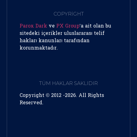
COPYRİGHT
Parox Dark
ve
PX Group
‘a ait olan bu
sitedeki içerikler uluslararası telif
hakları kanunları tarafından
korunmaktadır.
TÜM HAKLAR SAKLIDIR
Copyright © 2012 -2026. All Rights
Reserved.