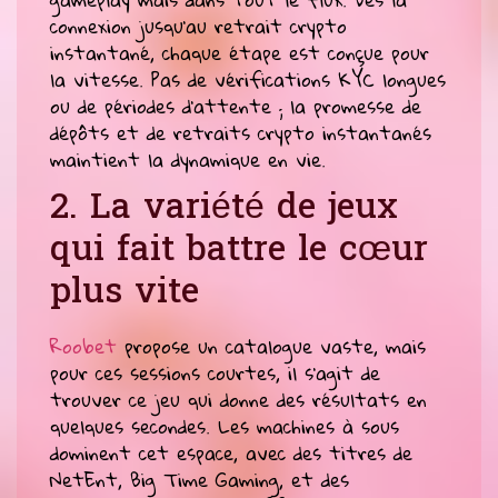
connexion jusqu’au retrait crypto
instantané, chaque étape est conçue pour
la vitesse. Pas de vérifications KYC longues
ou de périodes d’attente ; la promesse de
dépôts et de retraits crypto instantanés
maintient la dynamique en vie.
2. La variété de jeux
qui fait battre le cœur
plus vite
Roobet
propose un catalogue vaste, mais
pour ces sessions courtes, il s’agit de
trouver ce jeu qui donne des résultats en
quelques secondes. Les machines à sous
dominent cet espace, avec des titres de
NetEnt, Big Time Gaming, et des