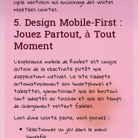
cycle vertueux qui encourage des visites
répétées courtes.
5. Design Mobile-First :
Jouez Partout, à Tout
Moment
L’expérience mobile de Roobet est conçue
autour de la réactivité plutôt que
d’applications natives. Le site s’adapte
automatiquement aux smartphones et
tablettes, garantissant que les boutons
sont adaptés au toucher et que les temps
de chargement restent faibles.
Lors d’une courte pause, vous pouvez :
Sélectionner un jeu dans le menu
simplifié.