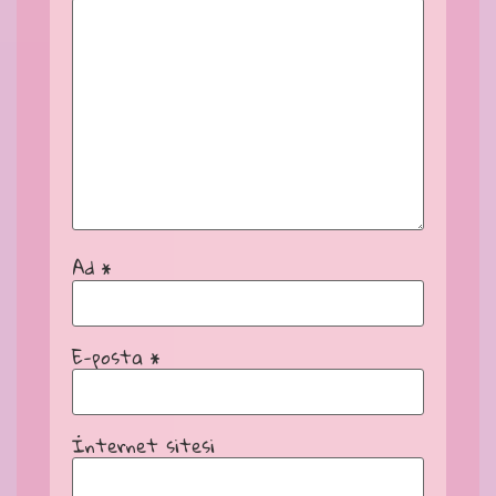
Ad
*
E-posta
*
İnternet sitesi