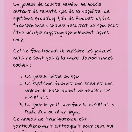
Un joueur de courte session se soucie
autant de l’équité que de la rapidité. Le
système provably fair de Roobet offre
transparence : chaque résultat de spin peut
être vérifié cryptographiquement après
coup.
Cette fonctionnalité rassure les joueurs
qu’ils ne sont pas à la merci d’algorithmes
cachés :
Le joueur initie un spin.
Le système fournit une seed et une
valeur de hash avant de révéler les
résultats.
Le joueur peut vérifier le résultat à
l’aide d’un outil en ligne.
Ce niveau de transparence est
particulièrement attrayant pour ceux qui