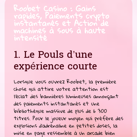
Roobet Casino : Gains
rapides, Paiements crypto
instantanés et Action de
machines à sous à haute
intensité
1. Le Pouls d’une
expérience courte
Lorsque vous ouvrez Roobet, la première
chose qui attire votre attention est
l’éclat des bannières lumineuses annonçant
des paiements instantanés et une
bibliothèque massive de plus de 6 300
titres. Pour le joueur moyen qui préfère des
explosions d’adrénaline en petites doses, la
mise en page ressemble à un arcade bien