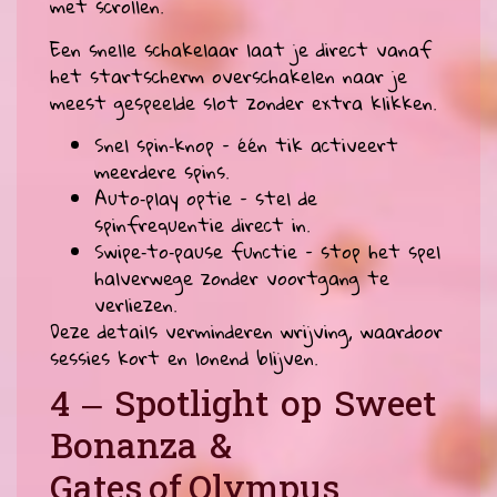
met scrollen.
Een snelle schakelaar laat je direct vanaf
het startscherm overschakelen naar je
meest gespeelde slot zonder extra klikken.
Snel spin‑knop – één tik activeert
meerdere spins.
Auto‑play optie – stel de
spinfrequentie direct in.
Swipe‑to‑pause functie – stop het spel
halverwege zonder voortgang te
verliezen.
Deze details verminderen wrijving, waardoor
sessies kort en lonend blijven.
4 – Spotlight op Sweet
Bonanza &
Gates of Olympus