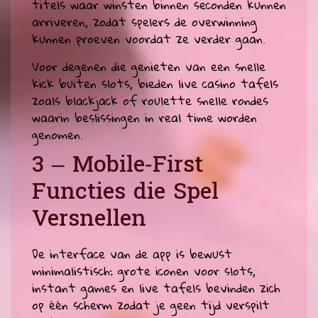
titels waar winsten binnen seconden kunnen
arriveren, zodat spelers de overwinning
kunnen proeven voordat ze verder gaan.
Voor degenen die genieten van een snelle
kick buiten slots, bieden live casino tafels
zoals blackjack of roulette snelle rondes
waarin beslissingen in real time worden
genomen.
3 – Mobile‑First
Functies die Spel
Versnellen
De interface van de app is bewust
minimalistisch: grote iconen voor slots,
instant games en live tafels bevinden zich
op één scherm zodat je geen tijd verspilt