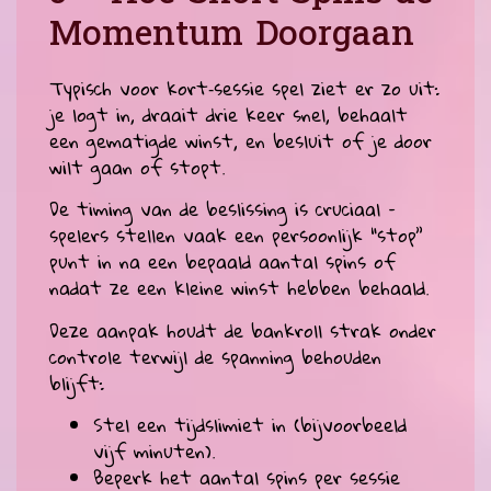
Momentum Doorgaan
Typisch voor kort‑sessie spel ziet er zo uit:
je logt in, draait drie keer snel, behaalt
een gematigde winst, en besluit of je door
wilt gaan of stopt.
De timing van de beslissing is cruciaal –
spelers stellen vaak een persoonlijk “stop”
punt in na een bepaald aantal spins of
nadat ze een kleine winst hebben behaald.
Deze aanpak houdt de bankroll strak onder
controle terwijl de spanning behouden
blijft:
Stel een tijdslimiet in (bijvoorbeeld
vijf minuten).
Beperk het aantal spins per sessie