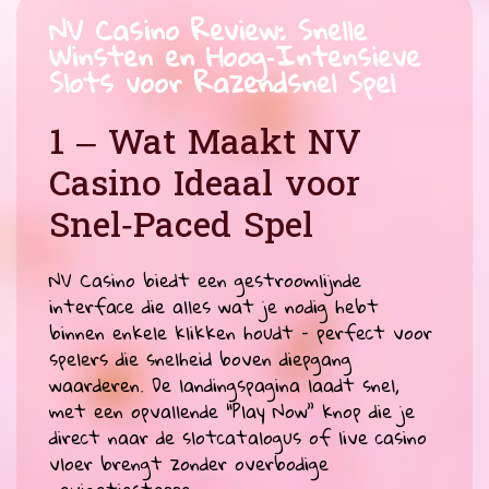
NV Casino Review: Snelle
Winsten en Hoog‑Intensieve
Slots voor Razendsnel Spel
1 – Wat Maakt NV
Casino Ideaal voor
Snel‑Paced Spel
NV Casino biedt een gestroomlijnde
interface die alles wat je nodig hebt
binnen enkele klikken houdt – perfect voor
spelers die snelheid boven diepgang
waarderen. De landingspagina laadt snel,
met een opvallende “Play Now” knop die je
direct naar de slotcatalogus of live casino
vloer brengt zonder overbodige