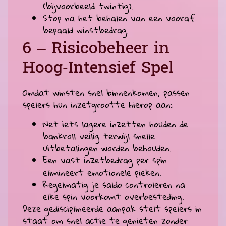
(bijvoorbeeld twintig).
Stop na het behalen van een vooraf
bepaald winstbedrag.
6 – Risicobeheer in
Hoog‑Intensief Spel
Omdat winsten snel binnenkomen, passen
spelers hun inzetgrootte hierop aan:
Net iets lagere inzetten houden de
bankroll veilig terwijl snelle
uitbetalingen worden behouden.
Een vast inzetbedrag per spin
elimineert emotionele pieken.
Regelmatig je saldo controleren na
elke spin voorkomt overbesteding.
Deze gedisciplineerde aanpak stelt spelers in
staat om snel actie te genieten zonder