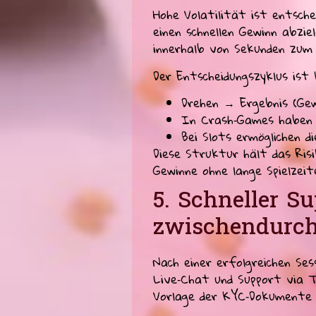
Hohe Volatilität ist entsche
einen schnellen Gewinn abzie
innerhalb von Sekunden zum
Der Entscheidungszyklus ist 
Drehen → Ergebnis (Gew
In Crash‑Games haben Si
Bei Slots ermöglichen d
Diese Struktur hält das Ris
Gewinne ohne lange Spielzeit
5. Schneller 
zwischendurc
Nach einer erfolgreichen Ses
Live‑Chat und Support via Te
Vorlage der KYC‑Dokumente 