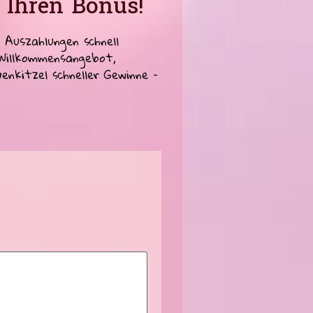
 Ihren Bonus!
 Auszahlungen schnell
 Willkommensangebot,
enkitzel schneller Gewinne –