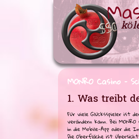
Mas
köl
MONRO Casino – Schn
1. Was treibt 
Für viele Glücksspieler ist d
verändern kann. Bei MONRO C
in die Mobile-App oder die In
Die Oberfläche ist übersicht