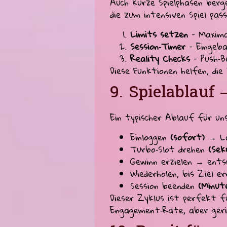
Auch kurze Spielphasen berge
die zum intensiven Spiel pass
Limits setzen
– Maximal
Session‑Timer
– Eingeba
Reality Checks
– Push‑B
Diese Funktionen helfen, die
9. Spielablauf
Ein typischer Ablauf für uns
Einloggen
(sofort)
→ L
Turbo‑Slot drehen
(Sek
Gewinn erzielen → ents
Wiederholen, bis Ziel e
Session beenden
(Minut
Dieser Zyklus ist perfekt f
Engagement‑Rate, aber ger