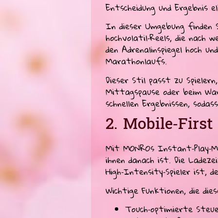
Entscheidung und Ergebnis el
In dieser Umgebung finden S
hochvolatil‑Reels, die nach
den Adrenalinspiegel hoch un
Marathonlaufs.
Dieser Stil passt zu Spieler
Mittagspause oder beim Wart
schnellen Ergebnissen, sodas
2. Mobile‑First
Mit MONROs Instant‑Play‑Mob
ihnen danach ist. Die Ladez
High‑Intensity‑Spieler ist, 
Wichtige Funktionen, die die
Touch‑optimierte Steue