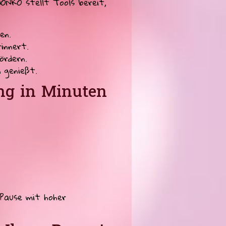
MONRO stellt Tools bereit,
en.
innert.
ördern.
n genießt.
ung in Minuten
 Pause mit hoher