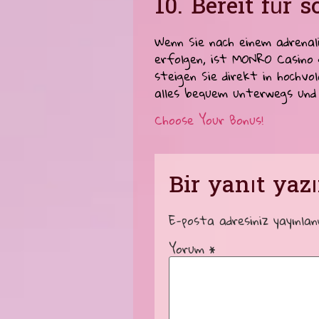
10. Bereit für
Wenn Sie nach einem adrenali
erfolgen, ist MONRO Casino 
steigen Sie direkt in hochvo
alles bequem unterwegs und 
Choose Your Bonus!
Bir yanıt yaz
E-posta adresiniz yayınla
Yorum
*