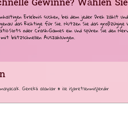
 schnelle Gewinne? Wählen Sie
nhaltigen Erlebnis suchen, bei dem jeder Dreh zählt und
genau das Richtige für Sie. Nutzen Sie das großzügige
latil‑Slots oder Crash‑Games ein und spüren Sie den Nerv
mit blitzschnellen Auszahlungen.
ın
nmayacak.
Gerekli alanlar
*
ile işaretlenmişlerdir