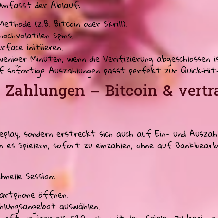
 umfasst der Ablauf:
Methode (z.B. Bitcoin oder Skrill).
hochvolatilen Spins.
face initiieren.
eniger Minuten, wenn die Verifizierung abgeschlossen i
 sofortige Auszahlungen passt perfekt zur Quick‑Hit‑Sp
le Zahlungen – Bitcoin & vert
play, sondern erstreckt sich auch auf Ein- und Auszahl
 es Spielern, sofort zu einzahlen, ohne auf Bankbear
hnelle Session:
artphone öffnen.
hlungsangebot auswählen.
– oft weniger als €20 – um mit dem Spielen zu beginne