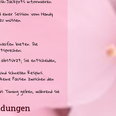
ash‑Jackpots informieren.
d einer Session vom Handy
zu müssen.
hleifen bieten. Die
tsprechen:
 abstürzt; Sie entscheiden,
nd schnellen Respins.
 keine Pausen zwischen den
das Timing geben, während sie
eidungen