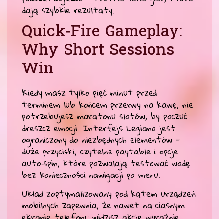
dają szybkie rezultaty.
Quick‑Fire Gameplay:
Why Short Sessions
Win
Kiedy masz tylko pięć minut przed
terminem lub końcem przerwy na kawę, nie
potrzebujesz maratonu slotów, by poczuć
dreszcz emocji. Interfejs Legiano jest
ograniczony do niezbędnych elementów —
duże przyciski, czytelne paytable i opcje
auto‑spin, które pozwalają testować wodę
bez konieczności nawigacji po menu.
Układ zoptymalizowany pod kątem urządzeń
mobilnych zapewnia, że nawet na ciasnym
ekranie telefonu widzisz akcję wyraźnie.