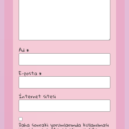
Ad
*
E-posta
*
İnternet sitesi
Daha sonraki yorumlarımda kullanılması