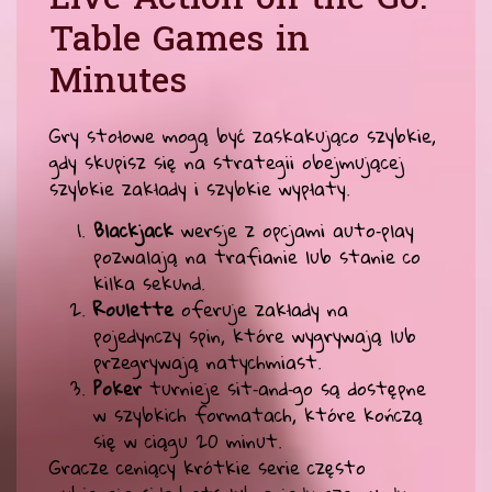
Live Action on the Go:
Table Games in
Minutes
Gry stołowe mogą być zaskakująco szybkie,
gdy skupisz się na strategii obejmującej
szybkie zakłady i szybkie wypłaty.
Blackjack
wersje z opcjami auto‑play
pozwalają na trafianie lub stanie co
kilka sekund.
Roulette
oferuje zakłady na
pojedynczy spin, które wygrywają lub
przegrywają natychmiast.
Poker
turnieje sit‑and‑go są dostępne
w szybkich formatach, które kończą
się w ciągu 20 minut.
Gracze ceniący krótkie serie często