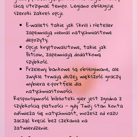
chcą utrzymać tempo. Legiano obsługuje
szeroki zakres opcji:
E‑wallets takie jak Skrill i Neteller
zapewniają niemal natychmiastowe
depozyty.
Opcje kryptowalutowe, takie jak
Bitcoin, zapewniają dodatkową
szybkość.
Przelewy bankowe są obsługiwane, ale
zwykle trwają dłużej; większość graczy
wybiera e‑portfele dla
natychmiastowości.
Responsywność biblioteki gier jest zgodna z
szybkością płatności — gdy Twój stan konta
odświeża się natychmiast, możesz od razu
zacząć kręcić bez czekania na
zatwierdzenie.