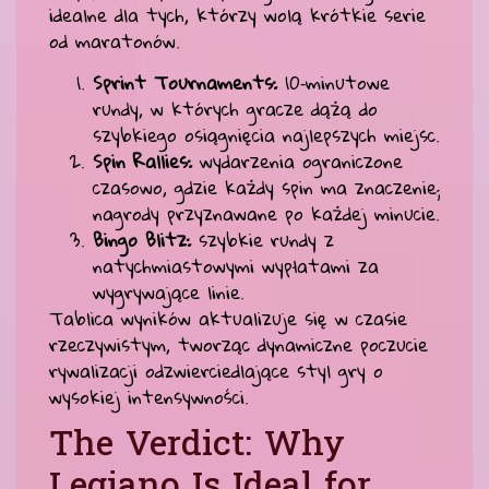
idealne dla tych, którzy wolą krótkie serie
od maratonów.
Sprint Tournaments:
10‑minutowe
rundy, w których gracze dążą do
szybkiego osiągnięcia najlepszych miejsc.
Spin Rallies:
wydarzenia ograniczone
czasowo, gdzie każdy spin ma znaczenie;
nagrody przyznawane po każdej minucie.
Bingo Blitz:
szybkie rundy z
natychmiastowymi wypłatami za
wygrywające linie.
Tablica wyników aktualizuje się w czasie
rzeczywistym, tworząc dynamiczne poczucie
rywalizacji odzwierciedlające styl gry o
wysokiej intensywności.
The Verdict: Why
Legiano Is Ideal for