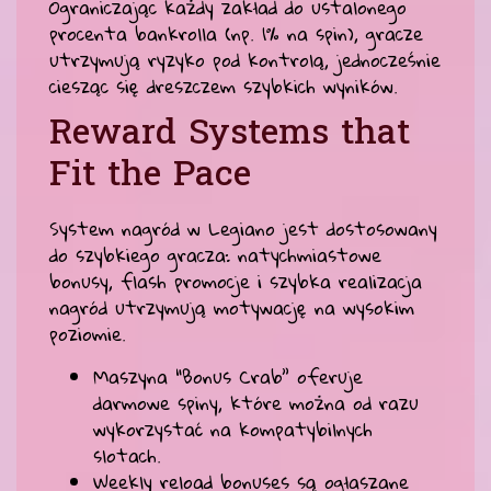
Ograniczając każdy zakład do ustalonego
procenta bankrolla (np. 1% na spin), gracze
utrzymują ryzyko pod kontrolą, jednocześnie
ciesząc się dreszczem szybkich wyników.
Reward Systems that
Fit the Pace
System nagród w Legiano jest dostosowany
do szybkiego gracza: natychmiastowe
bonusy, flash promocje i szybka realizacja
nagród utrzymują motywację na wysokim
poziomie.
Maszyna “Bonus Crab” oferuje
darmowe spiny, które można od razu
wykorzystać na kompatybilnych
slotach.
Weekly reload bonuses są ogłaszane