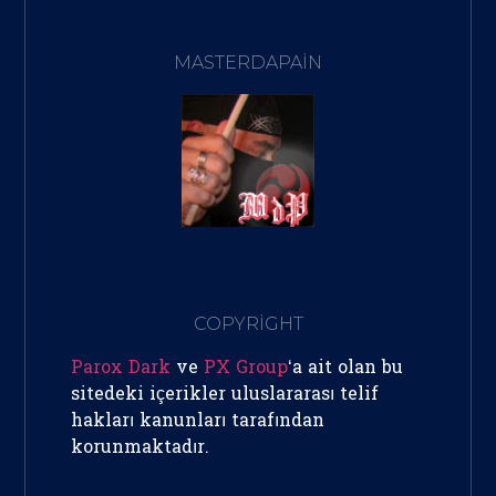
MASTERDAPAIN
COPYRİGHT
Parox Dark
ve
PX Group
‘a ait olan bu
sitedeki içerikler uluslararası telif
hakları kanunları tarafından
korunmaktadır.