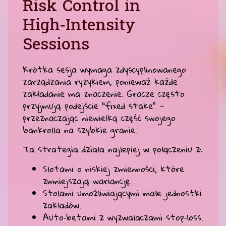
Risk Control in
High‑Intensity
Sessions
Krótka sesja wymaga zdyscyplinowanego
zarządzania ryzykiem, ponieważ każde
zakładanie ma znaczenie. Gracze często
przyjmują podejście “fixed stake” —
przeznaczając niewielką część swojego
bankrolla na szybkie granie.
Ta strategia działa najlepiej w połączeniu z:
Slotami o niskiej zmienności, które
zmniejszają wariancję.
Stolami umożliwiającymi małe jednostki
zakładów.
Auto‑betami z wyzwalaczami stop‑loss.