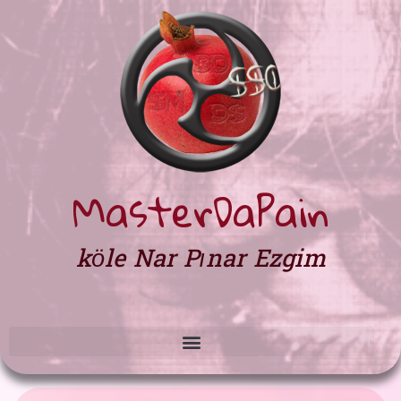
MasterDaPain
köle Nar Pınar Ezgim