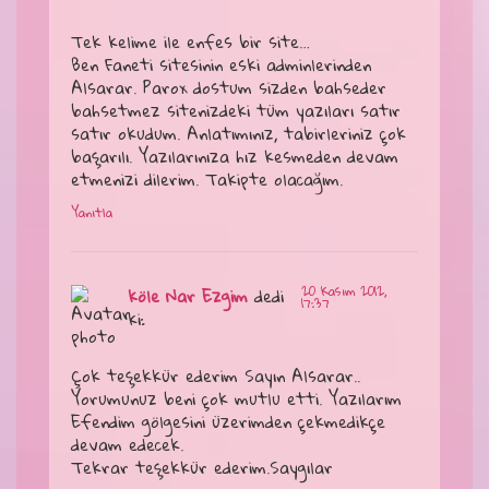
Tek kelime ile enfes bir site…
Ben Faneti sitesinin eski adminlerinden
Alsarar. Parox dostum sizden bahseder
bahsetmez sitenizdeki tüm yazıları satır
satır okudum. Anlatımınız, tabirleriniz çok
başarılı. Yazılarınıza hız kesmeden devam
etmenizi dilerim. Takipte olacağım.
Yanıtla
20 Kasım 2012,
köle Nar Ezgim
dedi
17:37
ki:
Çok teşekkür ederim Sayın Alsarar..
Yorumunuz beni çok mutlu etti. Yazılarım
Efendim gölgesini üzerimden çekmedikçe
devam edecek.
Tekrar teşekkür ederim.Saygılar