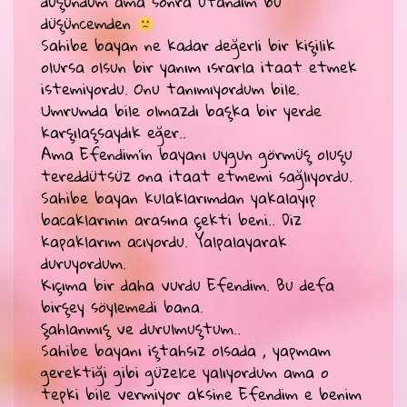
düşündüm ama sonra utandım bu
düşüncemden
Sahibe bayan ne kadar değerli bir kişilik
olursa olsun bir yanım ısrarla itaat etmek
istemiyordu. Onu tanımıyordum bile.
Umrumda bile olmazdı başka bir yerde
karşılaşsaydık eğer..
Ama Efendim’in bayanı uygun görmüş oluşu
tereddütsüz ona itaat etmemi sağlıyordu.
Sahibe bayan kulaklarımdan yakalayıp
bacaklarının arasına çekti beni.. Diz
kapaklarım acıyordu. Yalpalayarak
duruyordum.
Kıçıma bir daha vurdu Efendim. Bu defa
birşey söylemedi bana.
Şahlanmış ve durulmuştum..
Sahibe bayanı iştahsız olsada , yapmam
gerektiği gibi güzelce yalıyordum ama o
tepki bile vermiyor aksine Efendim e benim