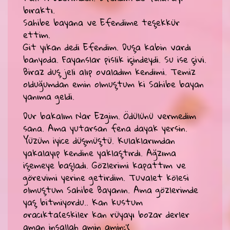
bıraktı.
Sahibe bayana ve Efendime teşekkür
ettim.
Git yıkan dedi Efendim. Duşa kabin vardı
banyoda. Fayanslar pislik içindeydi. Su ise çivi.
Biraz duş jeli alıp ovaladım kendimi. Temiz
olduğumdan emin olmuştum ki Sahibe bayan
yanıma geldi.
Dur bakalım Nar Ezgim. Ödülünü vermedim
sana. Ama yutarsan fena dayak yersin.
Yüzüm iyice düşmüştü. Kulaklarımdan
yakalayıp kendine yaklaştırdı. Ağzıma
işemeye başladı. Gözlerimi kapattım ve
görevimi yerine getirdim. Tuvalet kölesi
olmuştum Sahibe Bayanın. Ama gözlerimde
yaş bitmiyordu.. Kan kustum
oracıkta(eskiler kan rüyayı bozar derler
aman inşallah amin amin:'(