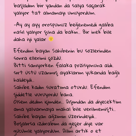
başladım bir yandan da salya saçarak
yalıyor tat almamayı umuyordum.
-Ay ay ayy orospumuz beğenemedi galiba
nasıl yalıyor şuna da bakın.. Bir inek bile
daha iyi yalar
Efendim bayan Sahibenin bu sözlerinden
sonra ellerimi çözdü.
Bitti sanıyorken falaka pozisyonuna aldı.
sırt üstü uzanmış ayaklarım yukarıda bağlı
haldeydi..
Sahibe kadın suratıma oturdu. Efendim
şiddetle vuruyordu bana.
Ölsem dedim içimden.. Dışımdan da diyecektim
ama yalvarmaya mahal bile verilmemişti..
Sahibe bayan ağzımın üzerindeydi..
Boşalırsa ızdırabım da geçer diye var
gücümle yalıyordum. Dilim artık o et