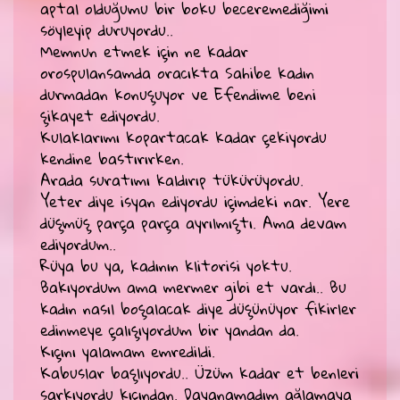
aptal olduğumu bir boku beceremediğimi
söyleyip duruyordu..
Memnun etmek için ne kadar
orospulansamda oracıkta Sahibe kadın
durmadan konuşuyor ve Efendime beni
şikayet ediyordu.
Kulaklarımı kopartacak kadar çekiyordu
kendine bastırırken.
Arada suratımı kaldırıp tükürüyordu.
Yeter diye isyan ediyordu içimdeki nar. Yere
düşmüş parça parça ayrılmıştı. Ama devam
ediyordum..
Rüya bu ya, kadının klitorisi yoktu.
Bakıyordum ama mermer gibi et vardı.. Bu
kadın nasıl boşalacak diye düşünüyor fikirler
edinmeye çalışıyordum bir yandan da.
Kıçını yalamam emredildi.
Kabuslar başlıyordu.. Üzüm kadar et benleri
sarkıyordu kıçından. Dayanamadım ağlamaya