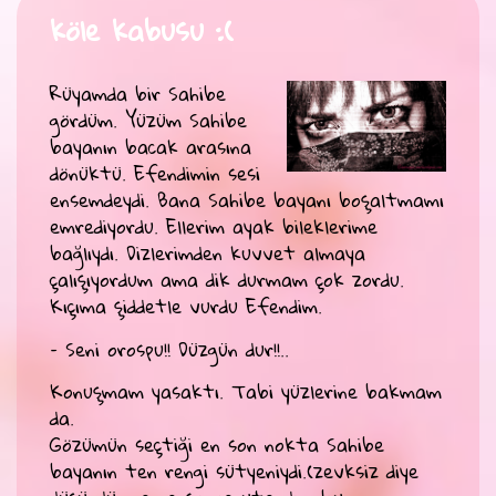
köle kabusu :(
Rüyamda bir Sahibe
gördüm. Yüzüm Sahibe
bayanın bacak arasına
dönüktü. Efendimin sesi
ensemdeydi. Bana Sahibe bayanı boşaltmamı
emrediyordu. Ellerim ayak bileklerime
bağlıydı. Dizlerimden kuvvet almaya
çalışıyordum ama dik durmam çok zordu.
Kıçıma şiddetle vurdu Efendim.
– Seni orospu!! Düzgün dur!!..
Konuşmam yasaktı. Tabi yüzlerine bakmam
da.
Gözümün seçtiği en son nokta Sahibe
bayanın ten rengi sütyeniydi.(zevksiz diye