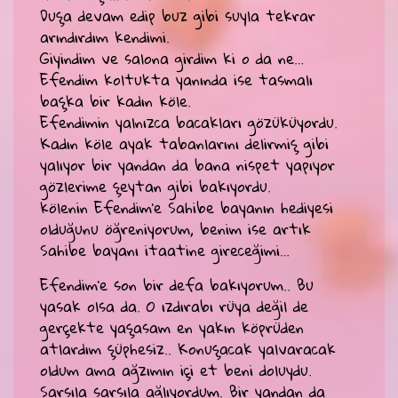
Duşa devam edip buz gibi suyla tekrar
arındırdım kendimi.
Giyindim ve salona girdim ki o da ne…
Efendim koltukta yanında ise tasmalı
başka bir kadın köle.
Efendimin yalnızca bacakları gözüküyordu.
Kadın köle ayak tabanlarını delirmiş gibi
yalıyor bir yandan da bana nispet yapıyor
gözlerime şeytan gibi bakıyordu.
kölenin Efendim’e Sahibe bayanın hediyesi
olduğunu öğreniyorum, benim ise artık
Sahibe bayanı itaatine gireceğimi…
Efendim’e son bir defa bakıyorum.. Bu
yasak olsa da. O ızdırabı rüya değil de
gerçekte yaşasam en yakın köprüden
atlardım şüphesiz.. Konuşacak yalvaracak
oldum ama ağzımın içi et beni doluydu.
Sarsıla sarsıla ağlıyordum. Bir yandan da