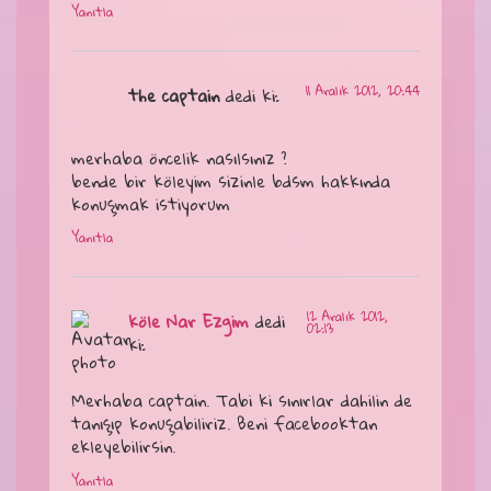
Yanıtla
11 Aralık 2012, 20:44
the captain
dedi ki:
merhaba öncelik nasılsınız ?
bende bir köleyim sizinle bdsm hakkında
konuşmak istiyorum
Yanıtla
12 Aralık 2012,
köle Nar Ezgim
dedi
02:13
ki:
Merhaba captain. Tabi ki sınırlar dahilin de
tanışıp konuşabiliriz. Beni facebooktan
ekleyebilirsin.
Yanıtla