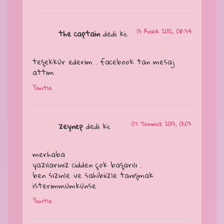
13 Aralık 2012, 08:34
the captain
dedi ki:
teşekkür ederim . facebook tan mesaj
attım
Yanıtla
07 Temmuz 2013, 01:03
zeynep
dedi ki:
merhaba
yazılarınız cidden çok başarılı .
ben sızınle ve sahibiizle tanışmak
isterimmümkünse
Yanıtla