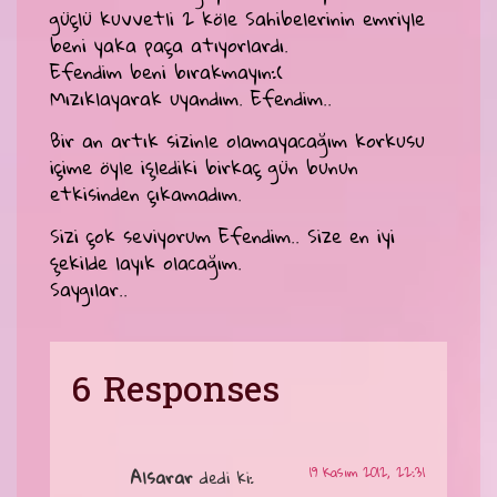
güçlü kuvvetli 2 köle Sahibelerinin emriyle
beni yaka paça atıyorlardı.
Efendim beni bırakmayın:(
Mızıklayarak uyandım. Efendim..
Bir an artık sizinle olamayacağım korkusu
içime öyle işlediki birkaç gün bunun
etkisinden çıkamadım.
Sizi çok seviyorum Efendim.. Size en iyi
şekilde layık olacağım.
Saygılar..
6 Responses
19 Kasım 2012, 22:31
Alsarar
dedi ki: