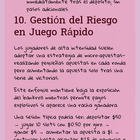
inmediatamente tras el depósito; sin
pasos adicionales.
10. Gestión del Riesgo
en Juego Rápido
Los jugadores de alta intensidad suelen
adoptar una estrategia de micro‑apuestas—
realizando pequeñas apuestas en cada ronda
pero aumentando la apuesta solo tras una
serie de victorias.
Este enfoque mantiene baja la exposición
del bankroll mientras permite pagos
explosivos si aparece una racha ganadora.
Una sesión típica podría ser: depositar $50
→ jugar 10 slots con $0.50 por giro →
ganar $5 → aumentar la apuesta a $1 →
continuar hasta alcanzar $25 de ganancia o