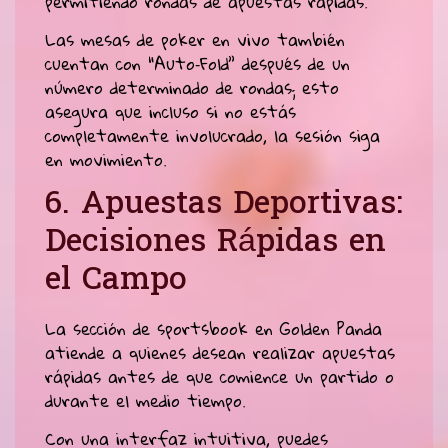
permitiendo rondas de apuestas rápidas.
Las mesas de poker en vivo también
cuentan con “Auto‑Fold” después de un
número determinado de rondas; esto
asegura que incluso si no estás
completamente involucrado, la sesión siga
en movimiento.
6. Apuestas Deportivas:
Decisiones Rápidas en
el Campo
La sección de sportsbook en Golden Panda
atiende a quienes desean realizar apuestas
rápidas antes de que comience un partido o
durante el medio tiempo.
Con una interfaz intuitiva, puedes