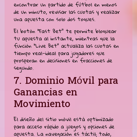
encontrar un partido de fútbol en menos
de un minuto, revisar las cuotas y realizar
una apuesta con solo dos toques.
El botón “Fast Bet” te permite bloquear
tu apuesta al instante, mientras que la
función “Live Bet” actualiza las cuotas en
tiempo real—ideal para jugadores que
prosperan en decisiones en fracciones de
segundo.
7. Dominio Móvil para
Ganancias en
Movimiento
El diseño del sitio móvil está optimizado
para acceso rápido a juegos y opciones de
apuesta. La navegación es táctil; todo,