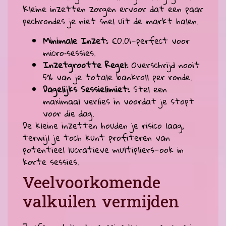
Kleine inzetten zorgen ervoor dat een paar
pechrondes je niet snel uit de markt halen.
Minimale Inzet:
€0.01—perfect voor
micro‑sessies.
Inzetgrootte Regel:
Overschrijd nooit
5% van je totale bankroll per ronde.
Dagelijks Sessielimiet:
Stel een
maximaal verlies in voordat je stopt
voor die dag.
De kleine inzetten houden je risico laag,
terwijl je toch kunt profiteren van
potentieel lucratieve multipliers—ook in
korte sessies.
Veelvoorkomende
valkuilen vermijden