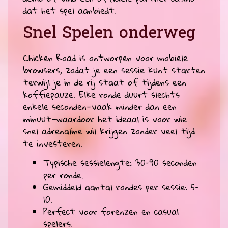
dat het spel aanbiedt.
Snel Spelen onderweg
Chicken Road is ontworpen voor mobiele
browsers, zodat je een sessie kunt starten
terwijl je in de rij staat of tijdens een
koffiepauze. Elke ronde duurt slechts
enkele seconden—vaak minder dan een
minuut—waardoor het ideaal is voor wie
snel adrenaline wil krijgen zonder veel tijd
te investeren.
Typische sessielengte: 30–90 seconden
per ronde.
Gemiddeld aantal rondes per sessie: 5–
10.
Perfect voor forenzen en casual
spelers.