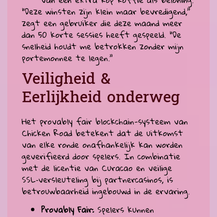
“Deze winsten zijn klein maar bevredigend,”
zegt een gebruiker die deze maand meer
dan 50 korte sessies heeft gespeeld. “De
snelheid houdt me betrokken zonder mijn
portemonnee te legen.”
Veiligheid &
Eerlijkheid onderweg
Het provably fair blockchain-systeem van
Chicken Road betekent dat de uitkomst
van elke ronde onafhankelijk kan worden
geverifieerd door spelers. In combinatie
met de licentie van Curacao en veilige
SSL‑versleuteling bij partnercasinos, is
betrouwbaarheid ingebouwd in de ervaring.
Provably Fair:
Spelers kunnen