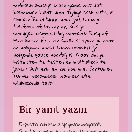
mobielvriendelijk crash game wilt dat
beloningen biedt voor tijdige cash outs, is
Chicken Road klaar voor jou. Laad je
telefoon of laptop op, kies je
moeilijkheidsgraad—bij voorkeur Easy of
Medium—en laat die snelle stappen je naar
de volgende winst leiden voordat je
volgende pauze voorbij is. Klaar om je
instincten te testen en multipliers te
jagen? Duik erin en zie hoe snel fortuinen
kunnen veranderen wanneer elke
milliseconde telt!
Bir yanıt yazın
E-posta adresiniz yayınlanmayacak.
Gerekli alanlar
*
ile işaretlenmişlerdir