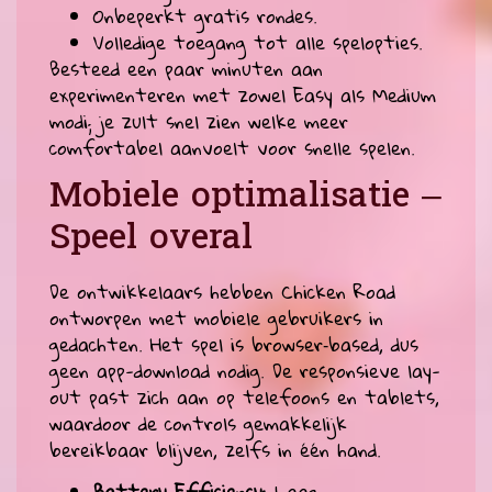
Onbeperkt gratis rondes.
Volledige toegang tot alle spelopties.
Besteed een paar minuten aan
experimenteren met zowel Easy als Medium
modi; je zult snel zien welke meer
comfortabel aanvoelt voor snelle spelen.
Mobiele optimalisatie –
Speel overal
De ontwikkelaars hebben Chicken Road
ontworpen met mobiele gebruikers in
gedachten. Het spel is browser‑based, dus
geen app-download nodig. De responsieve lay-
out past zich aan op telefoons en tablets,
waardoor de controls gemakkelijk
bereikbaar blijven, zelfs in één hand.
Battery Efficiency:
Laag