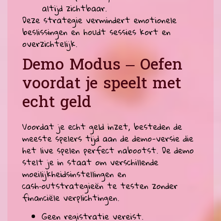
altijd zichtbaar.
Deze strategie vermindert emotionele
beslissingen en houdt sessies kort en
overzichtelijk.
Demo Modus – Oefen
voordat je speelt met
echt geld
Voordat je echt geld inzet, besteden de
meeste spelers tijd aan de demo-versie die
het live spelen perfect nabootst. De demo
stelt je in staat om verschillende
moeilijkheidsinstellingen en
cash‑outstrategieën te testen zonder
financiële verplichtingen.
Geen registratie vereist.