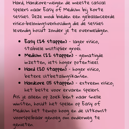
Hard, Hardcore—neigen de meeste casual
spelers naar Easy of Medium bij korte
sessies. Deze modi bieden een gebalanceerde
risico‑beloningsverhouding die de sessies
levendig houdt zonder je te overweldigen.
Easy (24 stappen)
– lager risico,
stabiele multiplier groei.
Medium (22 stappen)
– gematigde
inzetten, iets hoger potentieel.
Hard (20 stappen)
– hoger risico,
betere uitbetalingskansen.
Hardcore (15 stappen)
– extreem risico;
het beste voor ervaren spelers.
Als je alleen op zoek bent naar snelle
winsten, houdt het spelen op Easy of
Medium het tempo hoog en de uitkomst
voorspelbaar genoeg om onderweg te
genieten.