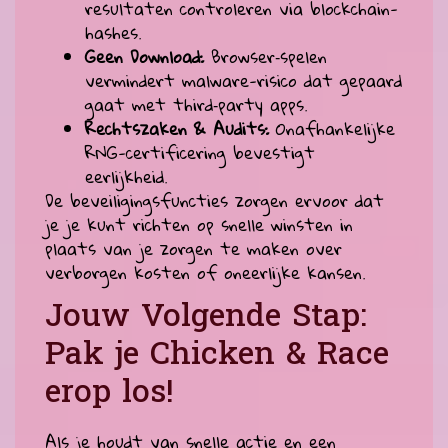
resultaten controleren via blockchain-
hashes.
Geen Download:
Browser‑spelen
vermindert malware-risico dat gepaard
gaat met third‑party apps.
Rechtszaken & Audits:
Onafhankelijke
RNG-certificering bevestigt
eerlijkheid.
De beveiligingsfuncties zorgen ervoor dat
je je kunt richten op snelle winsten in
plaats van je zorgen te maken over
verborgen kosten of oneerlijke kansen.
Jouw Volgende Stap:
Pak je Chicken & Race
erop los!
Als je houdt van snelle actie en een