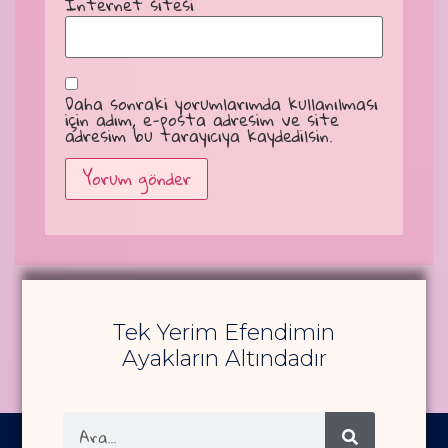
İnternet sitesi
Daha sonraki yorumlarımda kullanılması
için adım, e-posta adresim ve site
adresim bu tarayıcıya kaydedilsin.
Alternative:
Tek Yerim Efendimin
Ayakların Altındadır