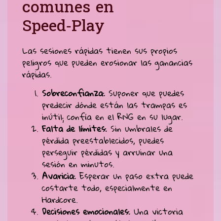
comunes en
Speed‑Play
Las sesiones rápidas tienen sus propios
peligros que pueden erosionar las ganancias
rápidas.
Sobreconfianza
: Suponer que puedes
predecir dónde están las trampas es
inútil; confía en el RNG en su lugar.
Falta de límites
: Sin umbrales de
pérdida preestablecidos, puedes
perseguir pérdidas y arruinar una
sesión en minutos.
Avaricia
: Esperar un paso extra puede
costarte todo, especialmente en
Hardcore.
Decisiones emocionales
: Una victoria