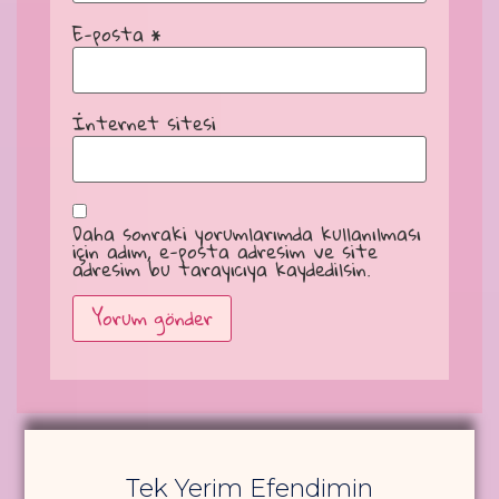
E-posta
*
İnternet sitesi
Daha sonraki yorumlarımda kullanılması
için adım, e-posta adresim ve site
adresim bu tarayıcıya kaydedilsin.
Alternative:
Tek Yerim Efendimin