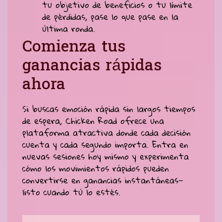
tu objetivo de beneficios o tu límite
de pérdidas, pase lo que pase en la
última ronda.
Comienza tus
ganancias rápidas
ahora
Si buscas emoción rápida sin largos tiempos
de espera, Chicken Road ofrece una
plataforma atractiva donde cada decisión
cuenta y cada segundo importa. Entra en
nuevas sesiones hoy mismo y experimenta
cómo los movimientos rápidos pueden
convertirse en ganancias instantáneas—
listo cuando tú lo estés.