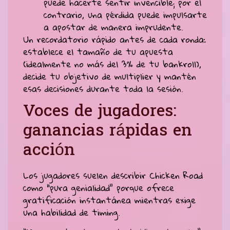
puede hacerte sentir invencible; por el
contrario, una pérdida puede impulsarte
a apostar de manera imprudente.
Un recordatorio rápido antes de cada ronda:
establece el tamaño de tu apuesta
(idealmente no más del 3% de tu bankroll),
decide tu objetivo de multiplier y mantén
esas decisiones durante toda la sesión.
Voces de jugadores:
ganancias rápidas en
acción
Los jugadores suelen describir Chicken Road
como “pura genialidad” porque ofrece
gratificación instantánea mientras exige
una habilidad de timing.