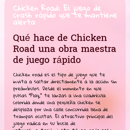
Chicken Road: El juego de
crash rápido que te mantiene
alerta
Qué hace de Chicken
Road una obra maestra
de juego rápido
Chicken road es el tipo de juego que te
invita a saltar directamente a la acción sin
preámbulos. Desde el momento en que
pulsas “Play,” te lanzas a una cuadrícula
colorida donde una pequeña chicken se
desplaza por una calle concurrida llena de
trampas ocultas. El atractivo principal del
juego radica en su bucle de