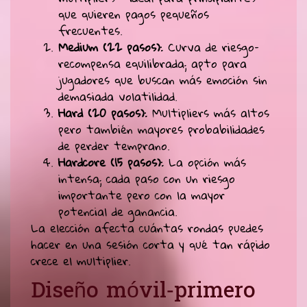
que quieren pagos pequeños
frecuentes.
Medium (22 pasos)
: Curva de riesgo–
recompensa equilibrada; apto para
jugadores que buscan más emoción sin
demasiada volatilidad.
Hard (20 pasos)
: Multipliers más altos
pero también mayores probabilidades
de perder temprano.
Hardcore (15 pasos)
: La opción más
intensa; cada paso con un riesgo
importante pero con la mayor
potencial de ganancia.
La elección afecta cuántas rondas puedes
hacer en una sesión corta y qué tan rápido
crece el multiplier.
Diseño móvil‑primero