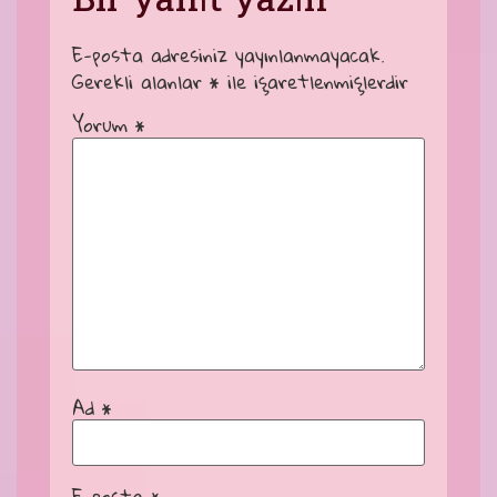
Bir yanıt yazın
E-posta adresiniz yayınlanmayacak.
Gerekli alanlar
*
ile işaretlenmişlerdir
Yorum
*
Ad
*
E-posta
*