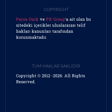
COPYRİGHT
Parox Dark
ve
PX Group
‘a ait olan bu
sitedeki içerikler uluslararası telif
hakları kanunları tarafından
korunmaktadır.
TÜM HAKLAR SAKLIDIR
Copyright © 2012 -2026. All Rights
Reserved.