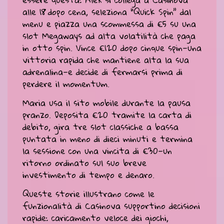
alle 18 dopo cena, seleziona “Quick Spin” dal
menu e piazza una scommessa di €5 su una
slot Megaways ad alta volatilità che paga
in otto spin. Vince €120 dopo cinque spin—una
vittoria rapida che mantiene alta la sua
adrenalina—e decide di fermarsi prima di
perdere il momentum.
Maria usa il sito mobile durante la pausa
pranzo. Deposita €20 tramite la carta di
debito, gira tre slot classiche a bassa
puntata in meno di dieci minuti e termina
la sessione con una vincita di €30—un
ritorno ordinato sul suo breve
investimento di tempo e denaro.
Queste storie illustrano come le
funzionalità di Casinova supportino decisioni
rapide: caricamento veloce dei giochi,