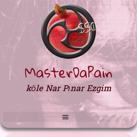
MasterDaPain
köle Nar Pınar Ezgim