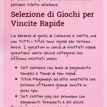
passare subito all’azione.
Selezione di Giochi per
Vincite Rapide
La libreria di giochi di Casinova è vasta, ma
non tutti i titoli sono uguali per sessioni
brevi. I giocatori in cerca di risultati rapidi
gravitano verso alcune categorie che
offrono risultati veloci.
Slot classiche con linee di pagamento
semplici e tempi di spin rapidi.
Titoli Megaways ad alta volatilità che
possono ottenere grandi vincite in
pochi spin.
Slot cluster-pay che premiano con
pagamenti frequenti e più piccoli.