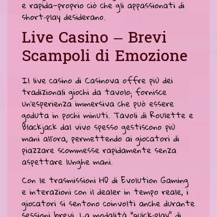
e rapida—proprio ciò che gli appassionati di
short‑play desiderano.
Live Casino – Brevi
Scampoli di Emozione
Il live casino di Casinova offre più dei
tradizionali giochi da tavolo; fornisce
un’esperienza immersiva che può essere
goduta in pochi minuti. Tavoli di Roulette e
Blackjack dal vivo spesso gestiscono più
mani all’ora, permettendo ai giocatori di
piazzare scommesse rapidamente senza
aspettare lunghe mani.
Con le trasmissioni HD di Evolution Gaming
e interazioni con il dealer in tempo reale, i
giocatori si sentono coinvolti anche durante
sessioni brevi. La modalità “quick‑play” di