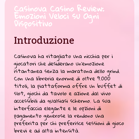
Casinova Casino Review:
Emozioni Veloci su Ogni
Dispositivo
Introduzione
Casinova ha ritagliato una nicchia per i
giocatori che desiderano un’emozione
istantanea senza la maratona dello grind.
Con una libreria enorme di oltre 9.000
titoli, la piattaforma offre un buffet di
slot, giochi da tavolo e azione dal vivo
accessibili da qualsiasi schermo. La sua
interfaccia elegante e le opzioni di
pagamento generose la rendono una
preferita per chi preferisce sessioni di gioco
brevi e ad alta intensità.