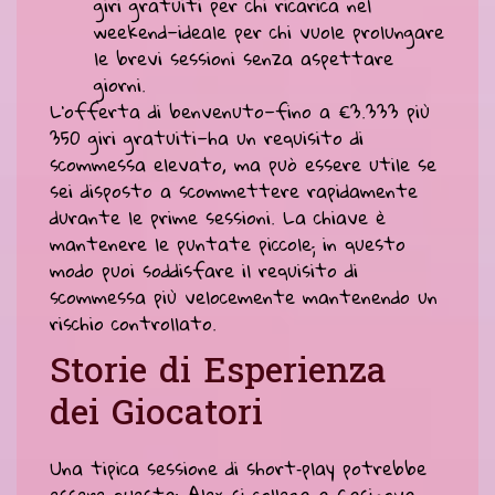
giri gratuiti per chi ricarica nel
weekend—ideale per chi vuole prolungare
le brevi sessioni senza aspettare
giorni.
L’offerta di benvenuto—fino a €3.333 più
350 giri gratuiti—ha un requisito di
scommessa elevato, ma può essere utile se
sei disposto a scommettere rapidamente
durante le prime sessioni. La chiave è
mantenere le puntate piccole; in questo
modo puoi soddisfare il requisito di
scommessa più velocemente mantenendo un
rischio controllato.
Storie di Esperienza
dei Giocatori
Una tipica sessione di short‑play potrebbe
essere questa: Alex si collega a Casinova