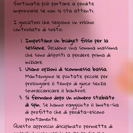
fortunata può portare a perdite
improvvise se non si sta attenti.
I giocatori che seguono un rischio
controllato di solito:
Impostano un budget fisso per la
sessione.
Decidono una somma massima
che sono disposti a perdere prima di
iniziare.
Usano opzioni di scommessa bassa.
Mantengono le puntate piccole per
prolungare il tempo di gioco senza
sovraccaricare il bankroll.
Si fermano dopo un numero stabilito
di spin.
Se hanno raggiunto il limite—sia
di profitto che di perdita—escono
prontamente.
Questo approccio disciplinato permette di