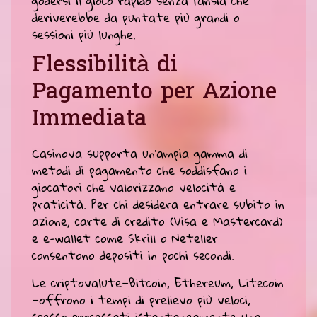
godersi il gioco rapido senza l’ansia che
deriverebbe da puntate più grandi o
sessioni più lunghe.
Flessibilità di
Pagamento per Azione
Immediata
Casinova supporta un’ampia gamma di
metodi di pagamento che soddisfano i
giocatori che valorizzano velocità e
praticità. Per chi desidera entrare subito in
azione, carte di credito (Visa e Mastercard)
e e-wallet come Skrill o Neteller
consentono depositi in pochi secondi.
Le criptovalute—Bitcoin, Ethereum, Litecoin
—offrono i tempi di prelievo più veloci,
spesso processati istantaneamente una