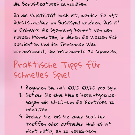
die Bonus‑Features auszulösen.
Da die Volatilität hoch ist, werden Sie oft
Durststrecken im Basisspiel erleben. Das ist
in Ordnung: Die Spannung kommt von den
kurzen Momenten, in denen die Walzen sich
ausrichten und der Fisherman Wild
hereinschneit, um Fischewerte zu sammeln.
Praktische Tipps für
schnelles Spiel
Beginnen Sie mit €0,10–€0,20 pro Spin.
Setzen Sie eine kleine Verlustgrenze—
sagen wir €1–€2—um die Kontrolle zu
behalten.
Drehen Sie, bis Sie einen Scatter
treffen oder zufrieden sind; es ist
nicht nötig, es zu verlängern.