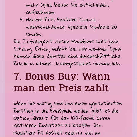
mehr Spiel, bevor Sie entscheiden,
aufzuhören.
Höhere Reel-Feature-Chance –
wahrscheinlicher, spezielle Symbole zu
landen.
Die Zufälligkeit dieser Modifiers hält jede
Sitzung frisch; selbst bei nur wenigen Spins
können diese Booster eine durchschnittliche
Runde in etwas Unvergessliches verwandeln.
7. Bonus Buy: Wann
man den Preis zahlt
Wenn Sie mutig sind und einen garantierten
Einstieg in die Freispiele wollen, gibt es die
Option, direkt für das 100‑fache Ihres
aktuellen Einsatzes zu kaufen. Der
Nachteil? Es kostet relativ viel im