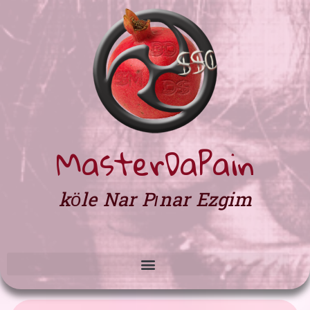
MasterDaPain
köle Nar Pınar Ezgim