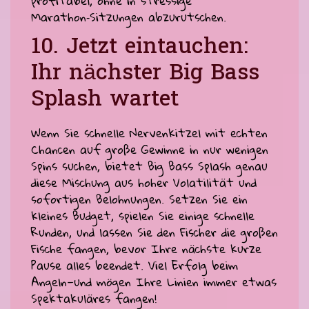
profitabel, ohne in stressige
Marathon‑Sitzungen abzurutschen.
10. Jetzt eintauchen:
Ihr nächster Big Bass
Splash wartet
Wenn Sie schnelle Nervenkitzel mit echten
Chancen auf große Gewinne in nur wenigen
Spins suchen, bietet Big Bass Splash genau
diese Mischung aus hoher Volatilität und
sofortigen Belohnungen. Setzen Sie ein
kleines Budget, spielen Sie einige schnelle
Runden, und lassen Sie den Fischer die großen
Fische fangen, bevor Ihre nächste kurze
Pause alles beendet. Viel Erfolg beim
Angeln—und mögen Ihre Linien immer etwas
Spektakuläres fangen!