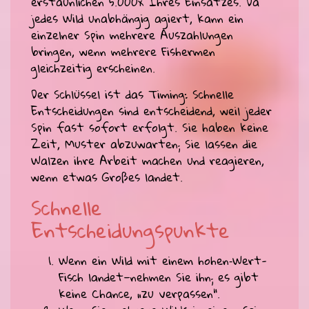
erstaunlichen 5.000x Ihres Einsatzes. Da
jedes Wild unabhängig agiert, kann ein
einzelner Spin mehrere Auszahlungen
bringen, wenn mehrere Fishermen
gleichzeitig erscheinen.
Der Schlüssel ist das Timing: Schnelle
Entscheidungen sind entscheidend, weil jeder
Spin fast sofort erfolgt. Sie haben keine
Zeit, Muster abzuwarten; Sie lassen die
Walzen ihre Arbeit machen und reagieren,
wenn etwas Großes landet.
Schnelle
Entscheidungspunkte
Wenn ein Wild mit einem hohen‑Wert-
Fisch landet—nehmen Sie ihn; es gibt
keine Chance, „zu verpassen“.