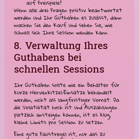
auf Freispiele?
Wenn alle drei Fragen positiv beantwortet
werden und Ihr Guthaben es zulässt, dann
machen Sie den Kauf und sehen Sie, wie
schnell sich Ihre Session wenden kann.
8. Verwaltung Ihres
Guthabens bei
schnellen Sessions
Ihr Guthaben sollte wie ein Behälter für
kurze Nervenkitzel‑Einsätze behandelt
werden, nicht als langfristiger Vorrat. Da
die Volatilität hoch ist und Auszahlungen
plötzlich ansteigen können, ist es klug,
kleine Limits pro Session zu setzen.
Eine gute Faustregel ist, nur das zu