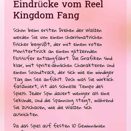
Eindrücke vom Reel
Kingdom Fang
Schon beim ersten Drehen der Walzen
werden Sie von einem charismatischen
Fischer begrüßt, der mit einem roten
Monstertruck an einem glitzernden
Flussufer entlangfährt. Die Grafiken sind
klar, mit sprite‑ähnlichen Charakteren und
einem Soundtrack, der sich wie ein windiger
Tag am See anfühlt. Doch was Sie wirklich
fasziniert, ist das schnelle Tempo des
Spiels: Jeder Spin dauert weniger als eine
Sekunde, und die Spannung steigt, während
Sie zuschauen, wie die Walzen sich
ausrichten.
Da das Spiel auf festen 10 Gewinnlinien