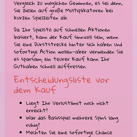
Vergleich zu möglichen Gewinnen, es sei denn,
Sie zielen auf große Multiplikatoren bei
kurzen Spielzeiten ab.
Da Ihr Spielstil auf schnellen Aktionen
basiert, kann der Kauf sinnvoll sein, wenn
Sie eine Durststrecke hinter sich haben und
sofortige Action wollen—aber verwenden Sie
es sparsam; ein teurer Kauf kann Ihr
Guthaben schnell auffressen.
Entscheidungsliste vor
dem Kauf
Liegt Ihr Verlustlimit noch nicht
erreicht?
War das Basisspiel mehrere Spins lang
ruhig?
Möchten Sie eine sofortige Chance