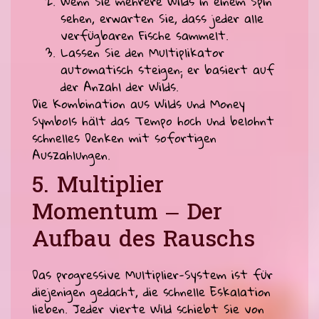
Wenn Sie mehrere Wilds in einem Spin
sehen, erwarten Sie, dass jeder alle
verfügbaren Fische sammelt.
Lassen Sie den Multiplikator
automatisch steigen; er basiert auf
der Anzahl der Wilds.
Die Kombination aus Wilds und Money
Symbols hält das Tempo hoch und belohnt
schnelles Denken mit sofortigen
Auszahlungen.
5. Multiplier
Momentum – Der
Aufbau des Rauschs
Das progressive Multiplier-System ist für
diejenigen gedacht, die schnelle Eskalation
lieben. Jeder vierte Wild schiebt Sie von