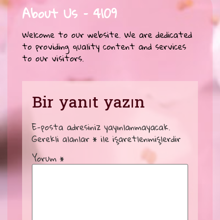
About Us – 4109
Welcome to our website. We are dedicated
to providing quality content and services
to our visitors.
Bir yanıt yazın
E-posta adresiniz yayınlanmayacak.
Gerekli alanlar
*
ile işaretlenmişlerdir
Yorum
*