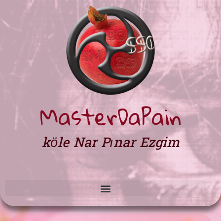
MasterDaPain
köle Nar Pınar Ezgim