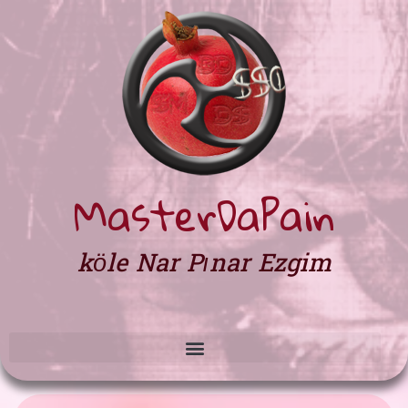
MasterDaPain
köle Nar Pınar Ezgim