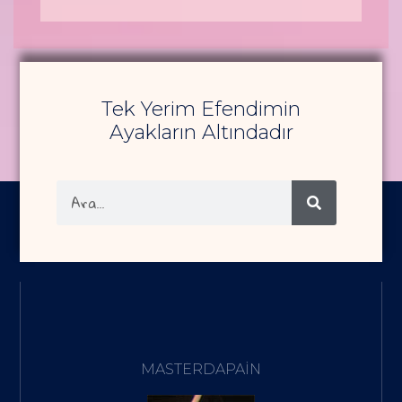
Alternative:
Tek Yerim Efendimin
Ayakların Altındadır
MASTERDAPAIN