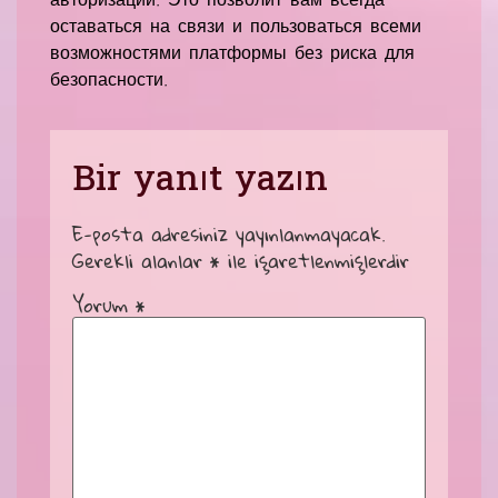
оставаться на связи и пользоваться всеми
возможностями платформы без риска для
безопасности.
Bir yanıt yazın
E-posta adresiniz yayınlanmayacak.
Gerekli alanlar
*
ile işaretlenmişlerdir
Yorum
*