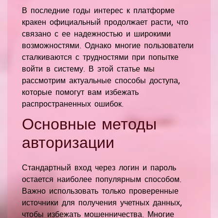
В последние годы интерес к платформе
кракен официальный продолжает расти, что
связано с ее надежностью и широкими
возможностями. Однако многие пользователи
сталкиваются с трудностями при попытке
войти в систему. В этой статье мы
рассмотрим актуальные способы доступа,
которые помогут вам избежать
распространенных ошибок.
Основные методы
авторизации
Стандартный вход через логин и пароль
остается наиболее популярным способом.
Важно использовать только проверенные
источники для получения учетных данных,
чтобы избежать мошенничества. Многие