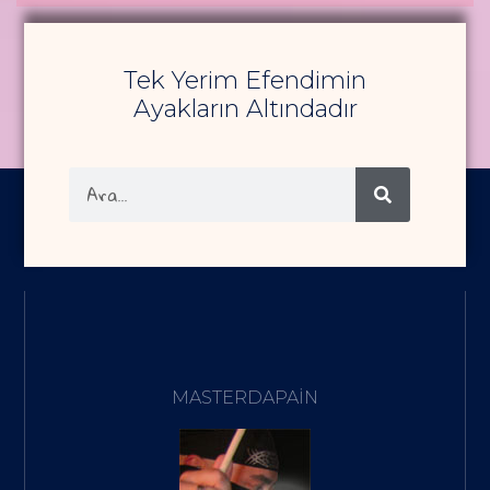
Tek Yerim Efendimin
Ayakların Altındadır
MASTERDAPAIN