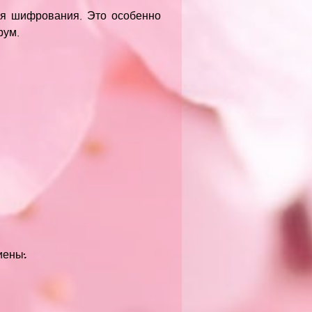
ня шифрования. Это особенно
рум.
иены: