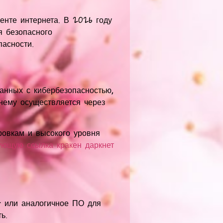
енте интернета. В 2026 году
я безопасного
асности.
анных с кибербезопасностью,
нему осуществляется через
ровкам и высокого уровня
ующую ссылка кракен даркнет
r или аналогичное ПО для
ь.