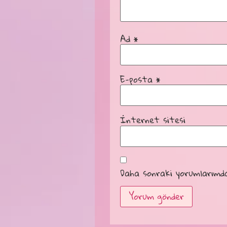
Ad
*
E-posta
*
İnternet sitesi
Daha sonraki yorumlarımda 
Alternative: