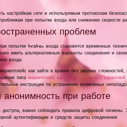
ть настройкам сети и используемым протоколам безопас
 проблемам при попытке входа или снижению скорости р
ространенных проблем
при попытке kraken входа становятся временные технич
лезно иметь альтернативные варианты соединения и сво
ках входа.
маркетплейс как зайти в кракен без лишних сложностей, 
ешения типа
маркетплейс как зайти в кракен с гарантией
ительные инструкции по устранению возможных неполадо
и анонимность при работе
 доступа, важно соблюдать правила цифровой гигиены. 
орной аутентификации и средств защиты соединения.