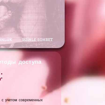
ÜNLÜK
SIZINLE SOHBET
етоды доступа
:
 с учетом современных