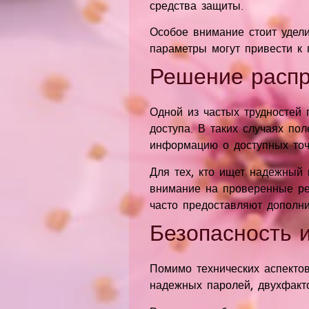
средства защиты.
Особое внимание стоит удели
параметры могут привести к
Решение расп
Одной из частых трудностей 
доступа. В таких случаях по
информацию о доступных точ
Для тех, кто ищет надежный 
внимание на проверенные р
часто предоставляют дополн
Безопасность 
Помимо технических аспектов
надежных паролей, двухфакт