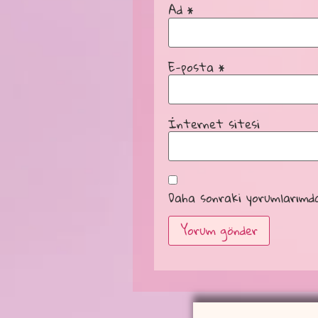
Ad
*
E-posta
*
İnternet sitesi
Daha sonraki yorumlarımda 
Alternative: