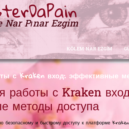
terDaPain
e Nar Pınar Ezgim
KÖLEM NAR EZGIM
G
ты с Kraken вход: эффективные м
 работы с Kraken вход
е методы доступа
по безопасному и быстрому доступу к платформе Kraken