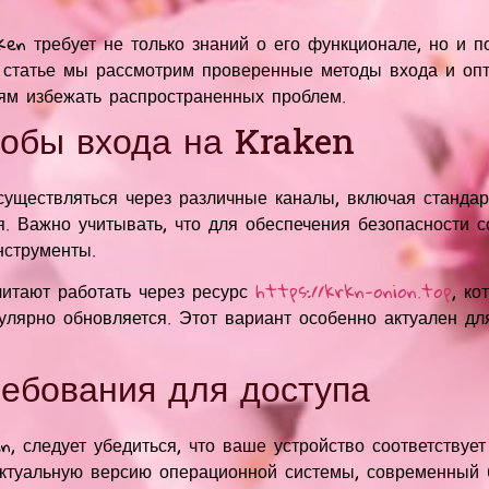
en требует не только знаний о его функционале, но и 
й статье мы рассмотрим проверенные методы входа и опт
лям избежать распространенных проблем.
обы входа на Kraken
существляться через различные каналы, включая станда
. Важно учитывать, что для обеспечения безопасности с
нструменты.
читают работать через ресурс
https://krkn-onion.top
, ко
улярно обновляется. Этот вариант особенно актуален для
ребования для доступа
n, следует убедиться, что ваше устройство соответству
актуальную версию операционной системы, современный 