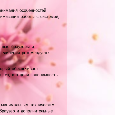
понимания особенностей
имизации работы с системой,
ртные браузеры и
оединения рекомендуется
торый обеспечивает
 тех, кто ценит анонимность
ет минимальным техническим
браузер и дополнительные