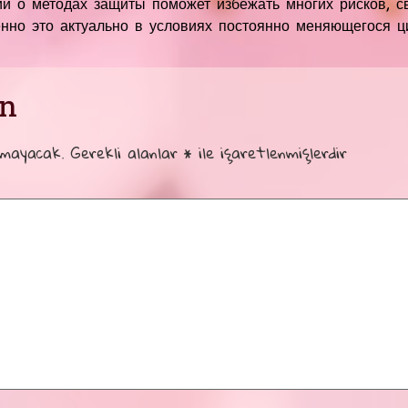
й о методах защиты поможет избежать многих рисков, с
нно это актуально в условиях постоянно меняющегося 
ın
nmayacak.
Gerekli alanlar
*
ile işaretlenmişlerdir