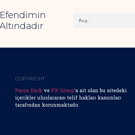
 Efendimin
Altındadır
COPYRİGHT
Parox Dark
ve
PX Group
‘a ait olan bu sitedeki
içerikler uluslararası telif hakları kanunları
tarafından korunmaktadır.