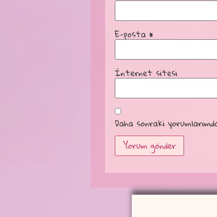
E-posta
*
İnternet sitesi
Daha sonraki yorumlarımda 
Alternative: