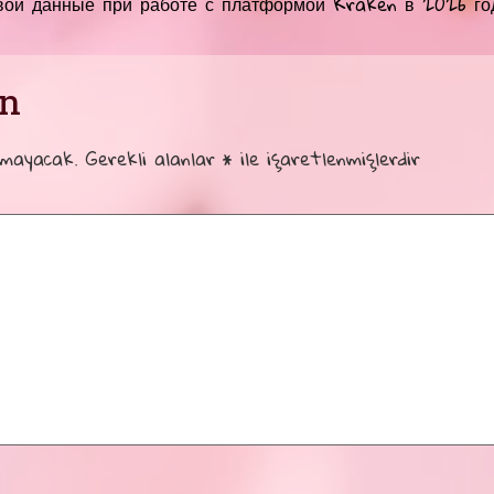
вои данные при работе с платформой Kraken в 2026 год
ın
nmayacak.
Gerekli alanlar
*
ile işaretlenmişlerdir