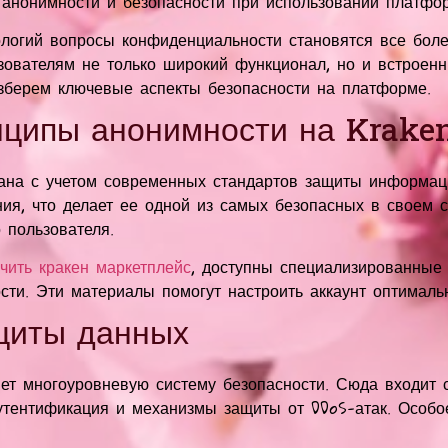
 анонимности и безопасности при использовании платфо
логий вопросы конфиденциальности становятся все бол
ьзователям не только широкий функционал, но и встроен
азберем ключевые аспекты безопасности на платформе.
ципы анонимности на Krake
на с учетом современных стандартов защиты информаци
я, что делает ее одной из самых безопасных в своем с
 пользователя.
учить кракен маркетплейс
, доступны специализированные 
сти. Эти материалы помогут настроить аккаунт оптималь
щиты данных
ет многоуровневую систему безопасности. Сюда входит
утентификация и механизмы защиты от DDoS-атак. Особо