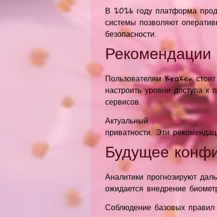
В 2026 году платформа прод
системы позволяют оператив
безопасности.
Рекомендации 
Пользователям Kraken стоит
настроить уровни доступа к 
сервисов.
Актуальный
рабочий на сегод
приватности. Эти рекомендац
Будущее конф
Аналитики прогнозируют дал
ожидается внедрение биометр
Соблюдение базовых правил 