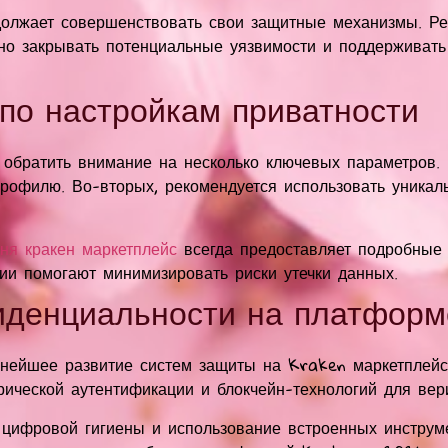
олжает совершенствовать свои защитные механизмы. Р
но закрывать потенциальные уязвимости и поддерживать
по настройкам приватности
 обратить внимание на несколько ключевых параметров.
профилю. Во-вторых, рекомендуется использовать уника
ня кракен маркетплейс
всегда предоставляет подробные 
ии помогают минимизировать риски утечки данных.
иденциальности на платформ
ьнейшее развитие систем защиты на Kraken маркетплей
ической аутентификации и блокчейн-технологий для вер
цифровой гигиены и использование встроенных инструме