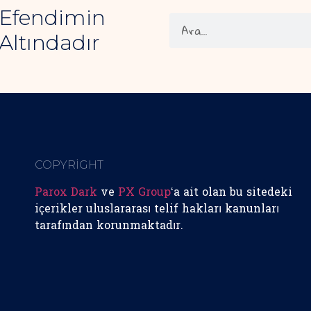
 Efendimin
Altındadır
COPYRİGHT
Parox Dark
ve
PX Group
‘a ait olan bu sitedeki
içerikler uluslararası telif hakları kanunları
tarafından korunmaktadır.