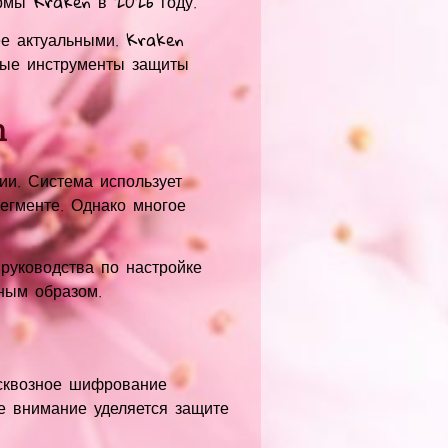
рмы Kraken в 2026 году.
ее актуальными. Kraken
ные инструменты защиты
n
и. Система использует
егменте. Однако многое
руководства по настройке
ным образом.
 сквозное шифрование
е внимание уделяется защите