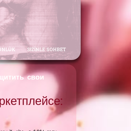
ÜNLÜK
SIZINLE SOHBET
щитить свои
ркетплейсе: