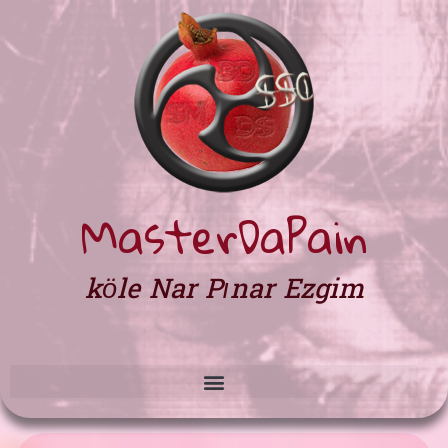
MasterDaPain
köle Nar Pınar Ezgim