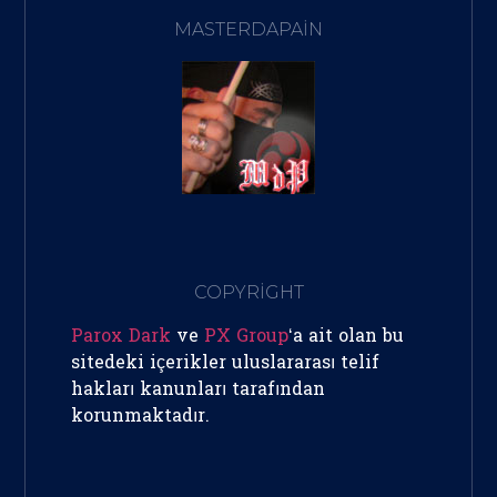
MASTERDAPAIN
COPYRİGHT
Parox Dark
ve
PX Group
‘a ait olan bu
sitedeki içerikler uluslararası telif
hakları kanunları tarafından
korunmaktadır.