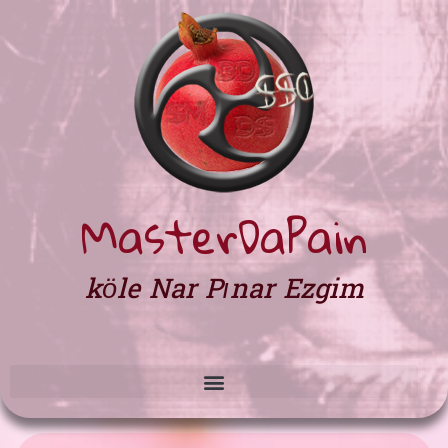
MasterDaPain
köle Nar Pınar Ezgim