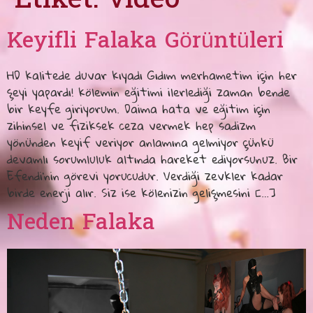
Etiket:
video
Keyifli Falaka Görüntüleri
HD kalitede duvar kıyadı Gıdım merhametim için her
şeyi yapardı! kölemin eğitimi ilerlediği zaman bende
bir keyfe giriyorum. Daima hata ve eğitim için
zihinsel ve fiziksek ceza vermek hep sadizm
yönünden keyif veriyor anlamına gelmiyor çünkü
devamlı sorumluluk altında hareket ediyorsunuz. Bir
Efendi’nin görevi yorucudur. Verdiği zevkler kadar
birde enerji alır. Siz ise kölenizin gelişmesini […]
Neden Falaka