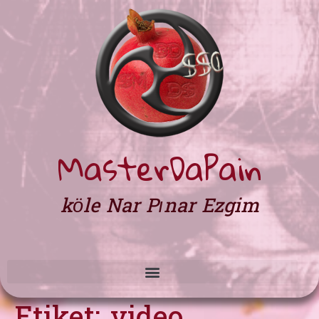
MasterDaPain
köle Nar Pınar Ezgim