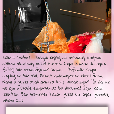
Sizinle sohbet… Saygılı kişiliğiyle arkadaş bağıma
düğüm olabilmiş güzel bir ruh (aynı zaman da ayak
fetişi bir arkadaşımız) bana; – ”Efendin saygı
duyduğum bir abi. Fakat anlamıyorum Nar hanım.
Nasıl o güzel ayaklarınıza kıyıp vurabiliyor? Ya da siz
ne için müsade ediyorsunuz bu duruma? İçim acıdı
izlerken. Ben sizinkiler kadar güzel bir ayak görmüş
olsam […]