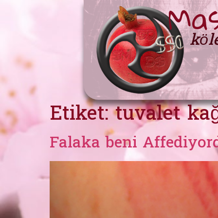
Mas
köl
Etiket:
tuvalet kağ
Falaka beni Affediyor