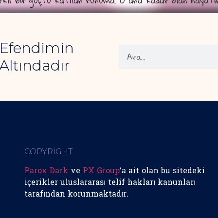
klı bir güçtü katılan ruhuma. O ana kadar olan haya
 Efendimin
Altındadır
COPYRİGHT
Parox Dark
ve
PX Group
‘a ait olan bu sitedeki
içerikler uluslararası telif hakları kanunları
tarafından korunmaktadır.