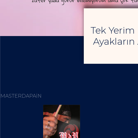
zafer yada gurur bilemiyorum ama çok far
Tek Yerim
Ayakların 
MASTERDAPAIN