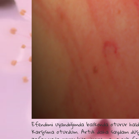
Efendimi uyandığımda balkonda oturur halde
Karşısına oturdum. Artık daha saydam düşü