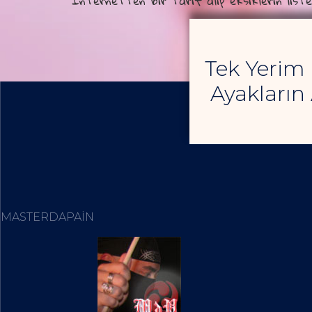
İnternetten bir tarif alıp eksiklerin list
Tek Yerim
Ayakların 
MASTERDAPAIN