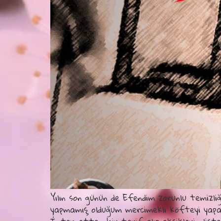
Yılın son günün de Efendim zorunlu temizliğ
yapmamış olduğum mercimekli köfteyi yapa