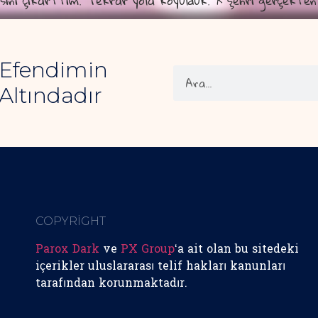
esini çıkarttım. Tekrar yola koyulduk. X şehri gerçekten
 Efendimin
Altındadır
COPYRİGHT
Parox Dark
ve
PX Group
‘a ait olan bu sitedeki
içerikler uluslararası telif hakları kanunları
tarafından korunmaktadır.