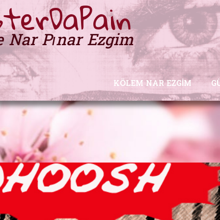
terDaPain
e Nar Pınar Ezgim
KÖLEM NAR EZGIM
G