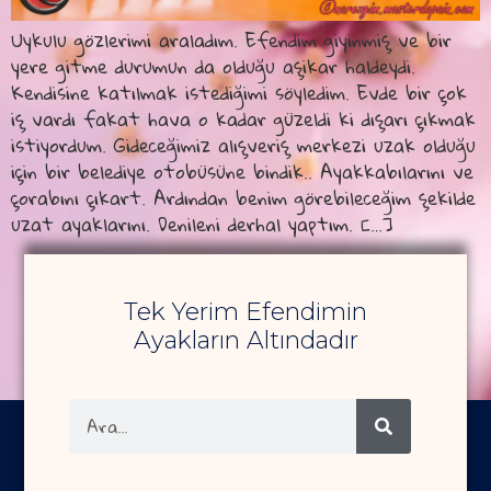
Uykulu gözlerimi araladım. Efendim giyinmiş ve bir
yere gitme durumun da olduğu aşikar haldeydi.
Kendisine katılmak istediğimi söyledim. Evde bir çok
iş vardı fakat hava o kadar güzeldi ki dışarı çıkmak
istiyordum. Gideceğimiz alışveriş merkezi uzak olduğu
için bir belediye otobüsüne bindik.. Ayakkabılarını ve
çorabını çıkart. Ardından benim görebileceğim şekilde
uzat ayaklarını. Denileni derhal yaptım. […]
Tek Yerim Efendimin
Ayakların Altındadır