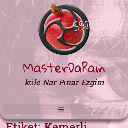
MasterDaPain
köle Nar Pınar Ezgim