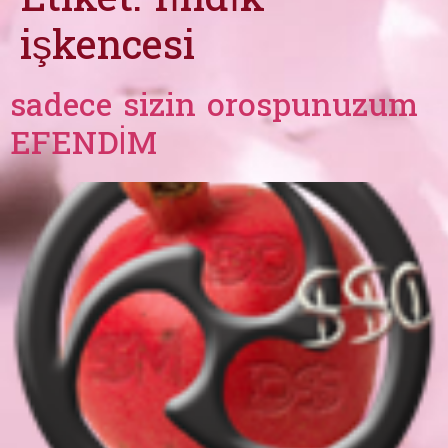
Etiket:
fındık
işkencesi
sadece sizin orospunuzum
EFENDİM