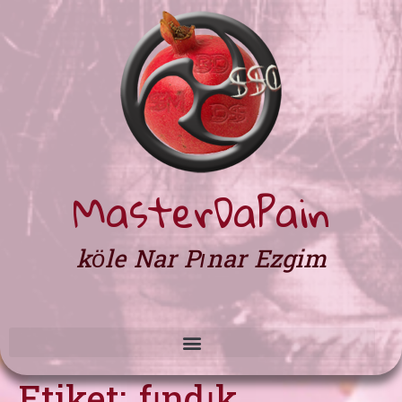
MasterDaPain
köle Nar Pınar Ezgim