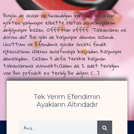
Bugün de acılar ile sınandığım bir gün. Bu acılar
gökten yağmıyor elbette..Hatalı davranışlarım
değişmiyor bazen. Offf Nar offff. ‘Tabanların ne
durum da?’ Bal gibi de kaşınıyor demem lazımdı..
Unuttum ve Efendim’e günler önceki fındık
işkencesinin izlerini anlatmaya başladım..Kaşınıyor
demeliydim.. Cezam 5 defa terlikle kaşınan
tabanlarıma vurmaktı.Odam da 2 adet terliğim
var.Biri pofuduk ev terliği.Bir diğeri […]
Tek Yerim Efendimin
Ayakların Altındadır