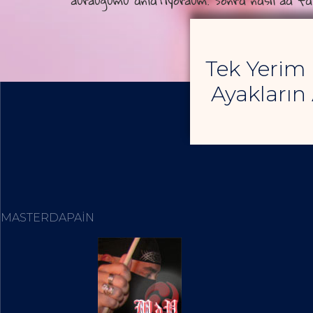
durduğumu anlatıyordum. Sonra nasıl da fal
Tek Yerim
Ayakların 
MASTERDAPAIN