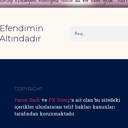
akayı özlediğimi..Konuşma sonun da bir emir geldi.. Saa
 Efendimin
Altındadır
COPYRİGHT
Parox Dark
ve
PX Group
‘a ait olan bu sitedeki
içerikler uluslararası telif hakları kanunları
tarafından korunmaktadır.