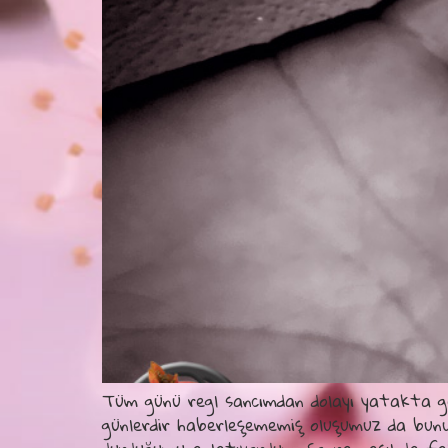
Tüm günü regl sancımdan dolayı yatakta ge
günlerdir haberleşememiş oluşumuz da bunu 