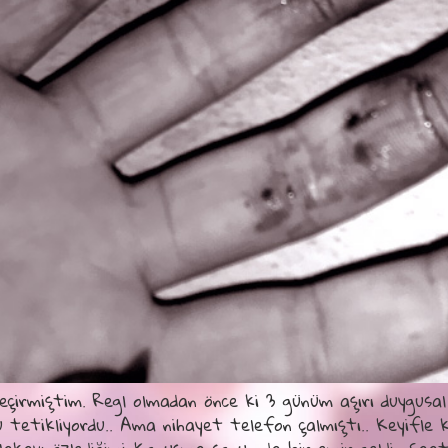
çirmiştim. Regl olmadan önce ki 3 günüm aşırı duygusal
tetikliyordu.. Ama nihayet telefon çalmıştı.. Keyifle 