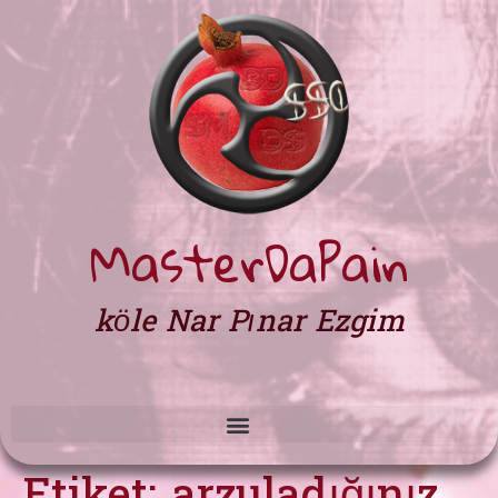
MasterDaPain
köle Nar Pınar Ezgim