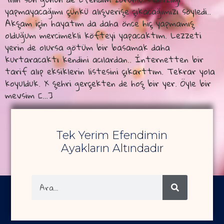
yapmayacağımı çünkü alışverişe çıkacağımızı söyledi..
Akşam için hayatım da daha önce hiç yapmamış
olduğum mercimekli köfteyi yapacaktım. Lezzeti
yerin de olursa götüm bir basamak daha
kurtaracaktı kendini acılardan.. İnternetten bir
tarif alıp eksiklerin listesini çıkarttım. Tekrar yola
koyulduk. X şehri gerçekten de hoş bir yer. Öyle bir
mevsim […]
Tek Yerim Efendimin
Ayakların Altındadır