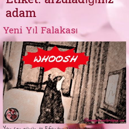
Etiket:
arzuladığınız
adam
Yeni Yıl Falakası
Yılın son günün de Efendim zorunlu temizliği