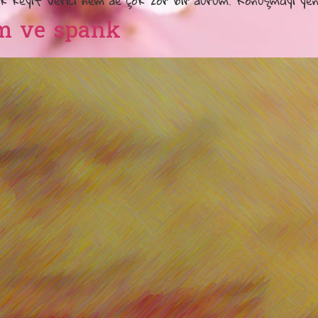
 keyif verici hem de çok zor bir durum. Konuşmayı yen
rm ve spank