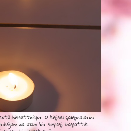
tü hissettiriyor. O kişisel çalışmalarını
urduğum da uzun bir söyleşi başlattık.