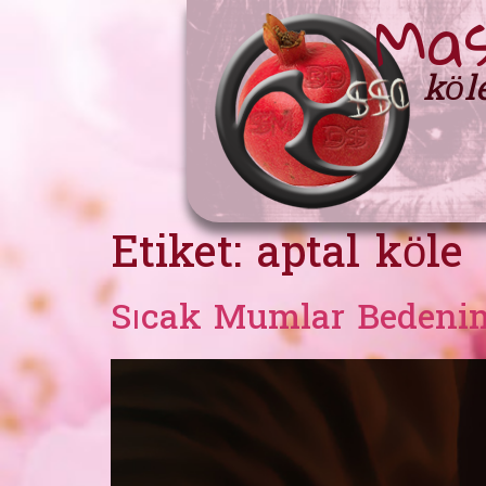
Mas
köl
Etiket:
aptal köle
Sıcak Mumlar Bedenim