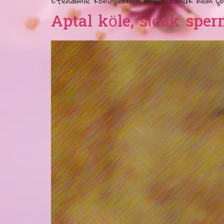
Efendimle konuşabilen köpek olmak hem çok
Aptal köle, sıcak spe