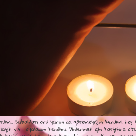
rdim.. Sabahları onu yanım da göremeyişim kendimi hep kö
laşık v.s… oyaladım kendimi. Dinlenmek için karşısına ot