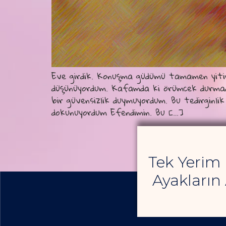
Eve girdik. Konuşma güdümü tamamen yitirmi
düşünüyordum. Kafamda ki örümcek durmadan
bir güvensizlik duymuyordum. Bu tedirginlik
dokunuyordum Efendimin. Bu […]
Tek Yerim
Ayakların 