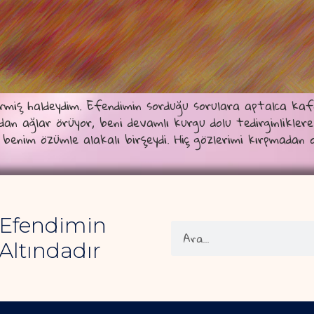
ş haldeydim. Efendimin sorduğu sorulara aptalca kafa s
 ağlar örüyor, beni devamlı kurgu dolu tedirginliklere 
 benim özümle alakalı birşeydi. Hiç gözlerimi kırpmadan o
 Efendimin
Altındadır