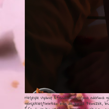
Neşeyle uyanıp Efendimin çalışma odasına gi
gerçekleştirirken ben de biraz temizlik, bu